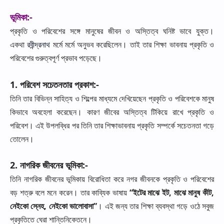
ভূমিকা
:-
প্রকৃতি
ও
পরিবেশের
সঙ্গে
মানুষের
জীবন
ও
অস্তিত্ব
ঘনিষ্ট
ভাবে
যুক্ত।
একথা
রবীন্দ্রনাথ
মর্মে
মর্মে
অনুভব
করেছিলেন।
তাই
তার
শিক্ষা
ভাবনায়
প্রকৃতি
ও
পরিবেশের
গুরুত্বপূর্ণ
প্রভাব
পড়েছে।
1.
পরিবেশ
সচেতনতার
প্রকাশ
:-
তিনি
তার
বিভিন্ন
সাহিত্য
ও
শিল্পের
মাধ্যমে
দেখিয়েছেন
প্রকৃতি
ও
পরিবেশকে
মানুষ
কিভাবে
অবহেলা
করেছেন।
কারণ
জীবের
অস্তিত্ব
টিকিয়ে
রাখে
প্রকৃতি
ও
পরিবেশ।
এই
উপলব্ধির
পর
তিনি
তার
শিক্ষাভাবনায়
প্রকৃতি
সম্পর্কে
সচেতনতা
গড়ে
তোলেন।
2.
নাগরিক
জীবনের
ভূমিকা
:-
তিনি
নাগরিক
জীবনের
ভূমিকায়
বিরোধিতা
করে
নগর
জীবনকে
প্রকৃতি
ও
পরিবেশের
বড়
শত্রু
বলে
মনে
করেন।
তার
কাব্যিক
ভাষায়
“
ইটের
মাঝে
ইট
,
মাঝে
মানুষ
কীট
,
নেইকো
স্নেহ
,
নেইকো
ভালোবাসা
”
।
এই
জন্য
তার
শিক্ষা
ব্যবস্থা
গড়ে
ওঠে
সবুজ
প্রকৃতিতে
ঘেরা
শান্তিনিকেতনে।