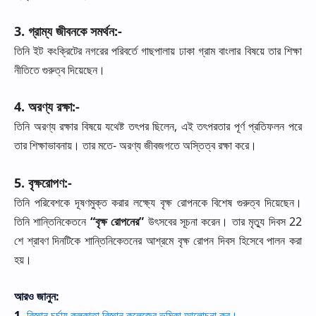
3.
গ্রাম্য
জীবনকে
সমর্থন
:-
তিনি
ইট
কংক্রিটের
নগরের
পরিবর্তে
গাছপালায়
ঢাকা
গ্রাম
বাংলার
বিষয়ে
তার
শিক্ষা
নীতিতে
গুরুত্ব
দিয়েছেন।
4.
অরণ্য
রক্ষা
:-
তিনি
অরণ্য
রক্ষার
বিষয়ে
যথেষ্ট
তৎপর
ছিলেন
,
এই
তৎপরতার
পূর্ণ
প্রতিফলন
পরে
তার
শিক্ষাভাবনায়।
তার
মতে
-
অরণ্য
জীবজগতে
অস্তিত্ব
রক্ষা
করে।
5.
বৃক্ষরোপণ
:-
তিনি
পরিবেশকে
দূষণমুক্ত
করার
লক্ষ্যে
বৃক্ষ
রোপনকে
বিশেষ
গুরুত্ব
দিয়েছেন।
তিনি
শান্তিনিকেতনে
“
বৃক্ষ
রোপনের
”
উৎসবের
সূচনা
করেন।
তার
মৃত্যু
দিবস
22
শে
শ্রাবণ
দিনটিকে
শান্তিনিকেতনের
আশ্রমে
বৃক্ষ
রোপন
দিবস
হিসেবে
পালন
করা
হয়।
আরও জানুন:
1.
বিজ্ঞান চর্চায় কলকাতা বিজ্ঞান কলেজের ভূমিকা আলোচনা কর।