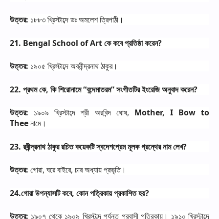
উত্তর
:
১৮৮৩
খ্রিস্টাব্দে
ডঃ
অমলেশ
ত্রিপাঠী।
21. Bengal School of Art
কে
কবে
প্রতিষ্ঠা
করেন
?
উত্তর
:
১৯০৫
খ্রিস্টাব্দে
অবনীন্দ্রনাথ
ঠাকুর।
22.
প্রথম
কে
,
কি
শিরোনামে
“
বন্দেমাতরম
”
সংগীতটির
ইংরেজি
অনুবাদ
করেন
?
উত্তর
:
১৯০৯
খ্রিস্টাব্দে
শ্রী
অরবিন্দ
ঘোষ
,
Mother, I Bow to
Thee
নামে।
23.
রবীন্দ্রনাথ
ঠাকুর
রচিত
কয়েকটি
স্বদেশপ্রেম
মূলক
গ্রন্থের
নাম
লেখ
?
উত্তর
:
গোরা
,
ঘরে
বাইরে
,
চার
অধ্যায়
প্রভৃতি।
24.
গোরা
উপন্যাসটি
কবে
,
কোন
পত্রিকায়
প্রকাশিত
হয়
?
উত্তর
:
১৯০৭
থেকে
১৯০৯
খ্রিস্টাব্দ
পর্যন্ত
প্রবাসী
পত্রিকায়।
১৯১০
খ্রিস্টাব্দে