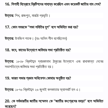
16.
সিপাহী
বিদ্রোহে
ব্রিটিশদের
সাহায্য
করেছিল
এমন
কয়েকটি
জাতির
নাম
লেখ
?
উত্তর
:
শিখ
,
রাজপুত
,
মারাঠা
প্রভৃতি।
17.
কোন
সময়কে
“
সভা
সমিতির
যুগ
”
বলে
অভিহিত
করা
হয়
?
উত্তর
:
উনবিংশ
শতক।
(
ডঃ
অনিল
শীল
বলেছিলেন
)
18.
কবে
,
কাদের
উদ্যোগে
জমিদার
সভা
প্রতিষ্ঠিত
হয়
?
উত্তর
:
১৮৩৮
খ্রিস্টাব্দে
দ্বারকানাথ
ঠাকুরের
উদ্যোগে
এবং
রাধাকান্ত
দেবের
সভাপতিত্বে
জমিদার
সভা
প্রতিষ্ঠিত
হয়।
19.
ভারত
সভার
প্রথম
অধিবেশন
কোথায়
অনুষ্ঠিত
হয়
?
উত্তর
:
১৮৭৬
খ্রিস্টাব্দে
২৬
জুলাই
কলকাতার
অ্যালবার্ট
হল
এ।
20.
কে
সর্বভারতীয়
জাতীয়
সম্মেলন
কে
“
জাতীয়
কংগ্রেসের
মহড়া
”
বলে
অভিহিত
করেছেন
?