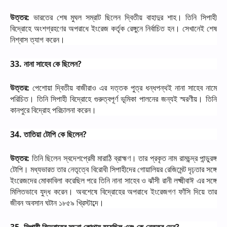
উত্তর
:
ভারতের
শেষ
মুঘল
সম্রাট
ছিলেন
দ্বিতীয়
বাহাদুর
শাহ।
তিনি
সিপাহী
বিদ্রোহে
অংশগ্রহণের
অপরাধে
ইংরেজ
কর্তৃক
রেঙ্গুনে
নির্বাচিত
হন।
সেখানেই
শেষ
নিশ্বাস
ত্যাগ
করেন।
33.
নানা
সাহেব
কে
ছিলেন
?
উত্তর
:
পেশোয়া
দ্বিতীয়
বাজীরাও
এর
দত্তক
পুত্র
ধন্ধপন্থই
নানা
সাহেব
নামে
পরিচিত।
তিনি
সিপাহী
বিদ্রোহে
গুরুত্বপূর্ণ
ভূমিকা
পালনের
জন্যই
স্মরণীয়।
তিনি
কানপুরে
বিদ্রোহ
পরিচালনা
করেন।
34.
তাতিয়া
টোপি
কে
ছিলেন
?
উত্তর
:
তিনি
ছিলেন
স্বদেশপ্রেমী
মারাঠি
ব্রাহ্মণ।
তার
প্রকৃত
নাম
রামচন্দ্র
পান্ডুরঙ্গ
টোপি।
মধ্যভারত
তার
নেতৃত্বে
বিরোধী
সিপাহীদের
গোয়ালিয়র
রেজিমেন্ট
দৃঢ়তার
সঙ্গে
ইংরেজদের
মোকাবিলা
করেছিল
পরে
তিনি
নানা
সাহেব
ও
ঝাঁসী
রানী
লক্ষ্মীবাঈ
এর
সঙ্গে
মিলিতভাবে
যুদ্ধ
করেন।
অবশেষে
বিদ্রোহের
অপরাধে
ইংরেজগণ
ফাঁসি
দিয়ে
তার
জীবন
অবসান
ঘটান
১৮৫৯
খ্রিস্টাব্দে।
35.
সিপাহী
বিদ্রোহের
সূচনা
কোথায়
হয়েছিল
এবং
কে
নেতৃত্ব
দেন
?