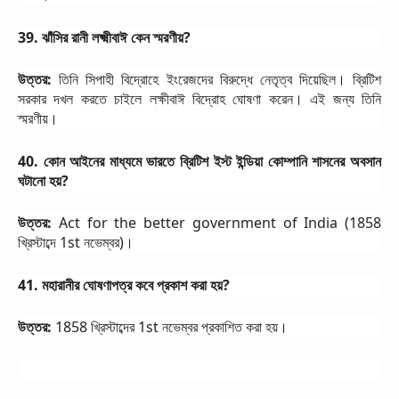
39.
ঝাঁসির
রানী
লক্ষ্মীবাঈ
কেন
স্মরণীয়
?
উত্তর
:
তিনি
সিপাহী
বিদ্রোহে
ইংরেজদের
বিরুদ্ধে
নেতৃত্ব
দিয়েছিল।
ব্রিটিশ
সরকার
দখল
করতে
চাইলে
লক্ষীবাঈ
বিদ্রোহ
ঘোষণা
করেন।
এই
জন্য
তিনি
স্মরণীয়।
40.
কোন
আইনের
মাধ্যমে
ভারতে
ব্রিটিশ
ইস্ট
ইন্ডিয়া
কোম্পানি
শাসনের
অবসান
ঘটানো
হয়
?
উত্তর
:
Act for the better government of India (1858
খ্রিস্টাব্দে
1st
নভেম্বর
)
।
41.
মহারানীর
ঘোষণাপত্র
কবে
প্রকাশ
করা
হয়
?
উত্তর
:
1858
খ্রিস্টাব্দের
1st
নভেম্বর
প্রকাশিত
করা
হয়।