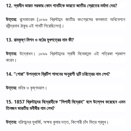
12.
স্বাধীন
ভারত
সরকার
কোন
গানটিকে
ভারতে
জাতীয়
স্রোতের
মর্যাদা
দেয়
?
উত্তর
:
বন্দেমাতরম
(
১৮৯৬
খ্রিস্টাব্দে
জাতীয়
কংগ্রেসের
কলকাতা
অধিবেশনে
রবীন্দ্রনাথ
ঠাকুর
এই
গানটি
গিয়েছিলেন
)
।
13.
রামকৃষ্ণ
মিশন
ও
মঠের
মুখপত্রের
নাম
কী
?
উত্তর
:
উদ্বোধন।
১৮৯৯
খ্রিস্টাব্দের
স্বামী
বিবেকানন্দ
এই
পত্রিকা
প্রকাশ
করেন।
14. “
গোরা
”
উপন্যাসে
ব্রিটিশ
শাসনের
অনুরাগী
দুটি
চরিত্রের
নাম
লেখ
?
উত্তর
:
মহিষ
ও
কৃষ্ণদয়াল।
15. 1857
খ্রিস্টাব্দের
বিদ্রোহীকে
“
সিপাহী
বিদ্রোহ
”
বলে
উল্লেখ
করেছেন
এমন
তিনজন
ভারতীয়
মনীষীর
নাম
লেখ
?
উত্তর
:
হরিশচন্দ্র
মুখার্জি
,
অক্ষয়
কুমার
দত্ত
,
কিশোরী
চাঁদ
মিত্র
প্রমুখ।