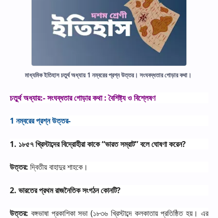
মাধ্যমিক ইতিহাস চতুর্থ অধ্যায় 1 নম্বরের প্রশ্ন উত্তর। সংঘবদ্ধতার গোড়ার কথা।
চতুর্থ
অধ্যায়
:-
সংঘব্ধতার
গোড়ার
কথা
:
বৈশিষ্ট্য
ও
বিশ্লেষণ
1
নম্বরের
প্রশ্ন
উত্তর
-
1.
১৮৫৭
খ্রিস্টাব্দের
বিদ্রোহীরা
কাকে
“
ভারত
সম্রাট
”
বলে
ঘোষণা
করেন
?
উত্তর
:
দ্বিতীয়
বাহাদুর
শাহকে।
2.
ভারতের
প্রথম
রাজনৈতিক
সংগঠন
কোনটি
?
উত্তর
:
বঙ্গভাষা
প্রকাশিকা
সভা
(
১৮৩৬
খ্রিস্টাব্দে
কলকাতায়
প্রতিষ্ঠিত
হয়।
এর