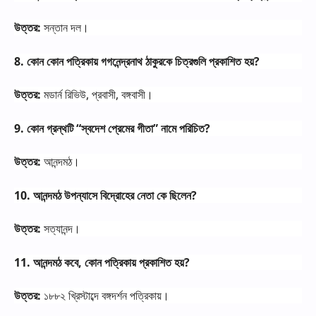
উত্তর
:
সন্তান
দল।
8.
কোন
কোন
পত্রিকায়
গগনেন্দ্রনাথ
ঠাকুরকে
চিত্রগুলি
প্রকাশিত
হয়
?
উত্তর
:
মডার্ন
রিভিউ
,
প্রবাসী
,
বঙ্গবাসী।
9.
কোন
গ্রন্থটি
“
স্বদেশ
প্রেমের
গীতা
”
নামে
পরিচিত
?
উত্তর
:
আনন্দমঠ।
10.
আনন্দমঠ
উপন্যাসে
বিদ্রোহের
নেতা
কে
ছিলেন
?
উত্তর
:
সত্যানন্দ।
11.
আনন্দমঠ
কবে
,
কোন
পত্রিকায়
প্রকাশিত
হয়
?
উত্তর
:
১৮৮২
খ্রিস্টাব্দে
বঙ্গদর্শন
পত্রিকায়।