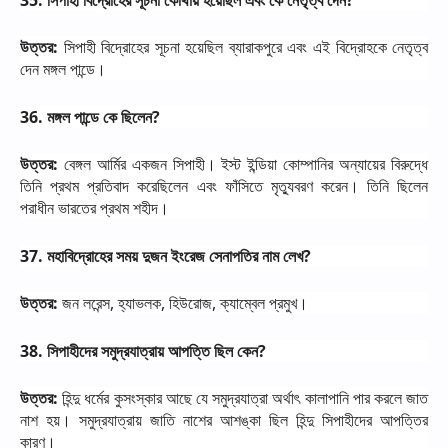
উত্তর
:
সিপাহী
বিদ্রোহের
সূচনা
হয়েছিল
ব্যারাকপুরে
এবং
এই
বিদ্রোহকে
নেতৃত্ব
দেন
মঙ্গল
পান্ডে।
36.
মঙ্গল
পান্ডে
কে
ছিলেন
?
উত্তর
:
বেঙ্গল
আর্মির
একজন
সিপাহী।
ইস্ট
ইন্ডিয়া
কোম্পানির
অন্যায়ের
বিরুদ্ধে
তিনি
প্রথম
প্রতিবাদ
করেছিলেন
এবং
ফাঁসিতে
মৃত্যুবরণ
করেন।
তিনি
ছিলেন
পরাধীন
ভারতের
প্রথম
শহীদ।
37.
মহাবিদ্রোহের
সময়
দুজন
ইংরেজ
সেনাপতির
নাম
লেখ
?
উত্তর
:
জন
লরেন্স
,
হ্যাভলক
,
হিউরোজ
,
ক্যাম্বেল
প্রমুখ।
38.
সিপাহীদের
সমুদ্রযাত্রায়
আপত্তি
ছিল
কেন
?
উত্তর
:
হিন্দু
ধর্মের
কুসংস্কার
আছে
যে
সমুদ্রযাত্রা
অর্থাৎ
কালাপানি
পার
করলে
জাত
নাশ
হয়।
সমুদ্রযাত্রায়
জাতি
নাশের
আশঙ্কা
ছিল
হিন্দু
সিপাহীদের
আপত্তির
কারণ।