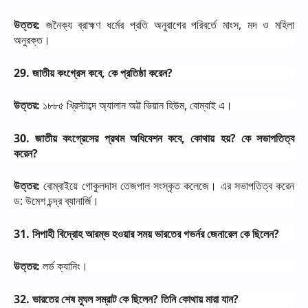
উত্তর
:
জনৈক্য
ব্রাহ্মণ
ধর্মের
প্রতি
অনুরাগের
পরিবর্তে
মাংস
,
মদ
ও
মহিলা
অনুরক্ত।
29.
জাতীয়
কংগ্রেস
কবে
,
কে
প্রতিষ্ঠা
করেন
?
উত্তর
:
১৮৮৫
খ্রিস্টাব্দে
অ্যালান
অট্ট
ভিয়ান
হিউম
,
বোম্বাই
এ।
30.
জাতীয়
কংগ্রেসের
প্রথম
অধিবেশন
কবে
,
কোথায়
হয়
?
কে
সভাপতিত্ব
করেন
?
উত্তর
:
বোম্বাইয়ে
গোকুলদাস
তেজপাল
সংস্কৃত
কলেজে।
এর
সভাপতিত্ব
করেন
ড
:
উমেশ
চন্দ্র
ব্যানার্জি।
31.
সিপাহী
বিদ্রোহ
আরম্ভ
হওয়ার
সময়
ভারতের
গভর্নর
জেনারেল
কে
ছিলেন
?
উত্তর
:
লর্ড
ক্যানিং।
32.
ভারতের
শেষ
মুঘল
সম্রাট
কে
ছিলেন
?
তিনি
কোথায়
মারা
যান
?