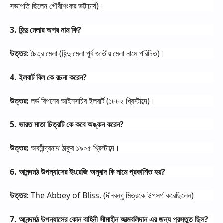
সভাপতি
ছিলেন
গৌরীশংকর
ভট্টাচার্য
)
।
3.
হিন্দু
মেলার
অপর
নাম
কি
?
উত্তর
:
চৈত্র
মেলা
(
হিন্দু
মেলা
পূর্ব
জাতীয়
মেলা
নামে
পরিচিত
)
।
4.
ইলবার্ট
বিল
কে
রচনা
করেন
?
উত্তর
:
লর্ড
রিপনের
আইনসচিব
ইলবার্ট
(
১৮৮২
খ্রিস্টাব্দে
)
।
5.
ভারত
মাতা
চিত্রটি
কে
কবে
অঙ্কন
করেন
?
উত্তর
:
অবনীন্দ্রনাথ
ঠাকুর
১৯০৫
খ্রিস্টাব্দে।
6.
আনন্দমঠ
উপন্যাসের
ইংরেজি
অনুবাদ
কি
নামে
প্রকাশিত
হয়
?
উত্তর
:
The Abbey of Bliss. (
দীনবন্ধু
মিত্রকে
উপসর্গ
করেছিলেন
)
7.
আনন্দমঠ
উপন্যাসের
কোন
বাহিনী
সীমাহীন
আত্মবলিদান
এর
জন্য
প্রস্তুত
ছিল
?