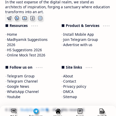
In the vast expanse of the digital realm, we stand as
architects of inspiration, forging a sanctuary where education
transforms into an art.
■ Resources
■ Product & Services
Home
Install Mobile App
Madhyamik Suggestions
Join Telegram Group
2026
Advertise with us
HS Suggestions 2026
Online Mock Test 2026
■ Follow us on
■ Site links
Telegram Group
About
Telegram Channel
Contact
Google News
Privacy policy
WhatsApp Channel
DMCA
Youtube
Sitemap
2026
‧
StudyQuote.IN
‧ All rights reserved.
©