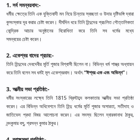
1.
সর্ব
সমন্বয়বাদ
:-
ধর্মীয়
ক্ষেত্রে
তিনি
এক
যুক্তিবাদী
মন
নিয়ে
চিন্তার
স্বচ্ছতা
ও
উদার
দৃষ্টিভঙ্গি
দ্বারা
কুসংস্কার
দূর
করার
চেষ্টা
করেন।
দীর্ঘদিন
ধরে
তিনি
হিন্দুদের
প্রচলিত
পৌত্তলিকতা
কেন্দ্রিক
আচার
অনুষ্ঠানের
বিরোধিতা
করে
তিনি
সব
ধর্মের
মধ্যে
সমন্বয়ের
চেষ্টা
করেন।
2.
একেশ্বর
বাদের
প্রচার
:-
তিনি
হিন্দুদের
দেবদেবীর
মূর্তি
পূজার
বিশ্বাসী
ছিলেন
না।
বিভিন্ন
ধর্ম
শাস্ত্র
অধ্যায়ন
করে
তিনি
বলেন
সব
ধর্মই
মূল
একেশ্বরবাদ।
অর্থাৎ
“
ঈশ্বর
এক
এবং
অভিন্ন
”
।
3.
আত্মীয়
সভা
প্রতিষ্ঠা
:-
ধর্মীয়
সংস্কারের
লক্ষ্যে
তিনি
1815
খ্রিস্টাব্দে
কলকাতায়
আত্মীয়
সভা
প্রতিষ্ঠা
করেন।
এর
বিভিন্ন
অধিবেশনে
তিনি
হিন্দু
ধর্মের
মূর্তি
পূজার
অসারতা
,
সতীদাহ
ও
জাতিভেদ
প্রথা
বিষয়
আলোচনা
করেন।
এর
সদস্য
ছিলেন
দ্বারকানাথ
ঠাকুর
,
নন্দকুমার
বসু
,
প্রসন্ন
কুমার
ঠাকুর।
4.
ব্রাহ্মসভা
প্রতিষ্ঠা
:-