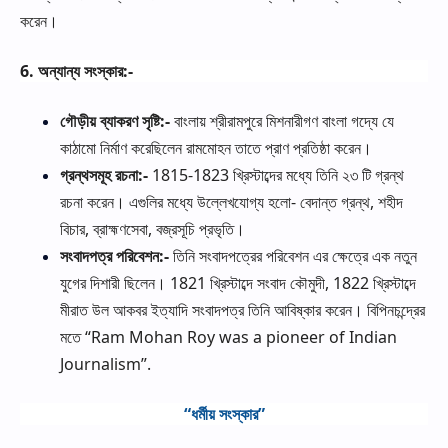
করেন।
6.
অন্যান্য
সংস্কার
:-
গৌড়ীয়
ব্যাকরণ
সৃষ্টি
:-
বাংলায়
শ্রীরামপুরে
মিশনারীগণ
বাংলা
গদ্যে
যে
কাঠামো
নির্মাণ
করেছিলেন
রামমোহন
তাতে
প্রাণ
প্রতিষ্ঠা
করেন।
গ্রন্থসমূহ
রচনা
:-
1815-1823
খ্রিস্টাব্দের
মধ্যে
তিনি
২৩
টি
গ্রন্থ
রচনা
করেন।
এগুলির
মধ্যে
উল্লেখযোগ্য
হলো
-
বেদান্ত
গ্রন্থ
,
শহীদ
বিচার
,
ব্রাহ্মণসেবা
,
বজ্রসূচি
প্রভৃতি।
সংবাদপত্র
পরিবেশন
:-
তিনি
সংবাদপত্রের
পরিবেশন
এর
ক্ষেত্রে
এক
নতুন
যুগের
দিশারী
ছিলেন।
1821
খ্রিস্টাব্দে
সংবাদ
কৌমুদী
, 1822
খ্রিস্টাব্দে
মীরাত
উল
আকবর
ইত্যাদি
সংবাদপত্র
তিনি
আবিষ্কার
করেন।
বিপিনচন্দ্রের
মতে
“Ram Mohan Roy was a pioneer of Indian
Journalism”.
“
ধর্মীয়
সংস্কার
”