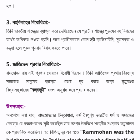
হত।
3.
বহুবিবাহের
বিরোধিতা
:-
তিনি
ভারতীয়
শাস্ত্রের
ব্যাখ্যা
করে
দেখিয়েছেন
যে
প্রাচীন
শাস্ত্রে
পুরুষের
বহু
বিবাহের
যথেষ্ট
অধিকার
দেওয়া
হয়নি।
তবে
প্রাচীনকালে
কোন
স্ত্রী
ব্যভিচারিনি
,
সুরাসক্ত
ও
বন্ধ্যা
হলে
পুরুষ
পুনরায়
বিবাহ
করতে
পারে।
5.
জাতিভেদ
প্রথার
বিরোধিতা
:-
রামমোহন
রায়
এই
প্রথার
ঘোরতর
বিরোধী
ছিলেন।
তিনি
জাতিভেদ
প্রথার
বিরুদ্ধে
সমাজের
মানুষের
ভ্রান্ত
ধারণা
দূর
করার
জন্য
মৃত্যুঞ্জয়
বিদ্যালঙ্কারের
“
বজ্রসূচী
”
বাংলা
অনুবাদ
করে
প্রচার
করেন।
উপসংহার
:-
অবশেষে
বলা
যায়
,
রামমোহনের
চিন্তাধারা
,
কর্ম
নৈপূণ্য
ভারতীয়
ধর্ম
ও
সমাজের
ক্ষেত্রে
যে
নবজাগরণের
সৃষ্টি
করেছিল
তার
সমগ্র
উনবিংশ
শতাব্দীর
সংস্কার
আন্দোলন
কে
প্রভাবিত
করেছিল।
ড
:
বিপিনচন্দ্র
এর
মতে
“Rammohan was the