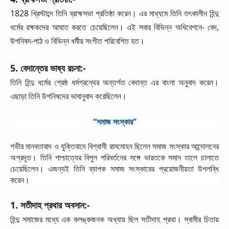
1828
খ্রিস্টাব্দে
তিনি
ব্রাহ্মসভা
প্রতিষ্ঠা
করেন।
এর
মাধ্যমে
তিনি
তৎকালীন
হিন্দু
ধর্মের
রক্ষকদের
আঘাত
করতে
চেয়েছিলেন।
এই
সবার
বিভিন্ন
অধিবেশনে
-
বেদ
,
উপনিষদ
-
পাঠ
ও
বিভিন্ন
ধর্মীয়
সংগীত
পরিবেশিত
হত।
5.
বেদান্তের
ভাষ্য
রচনা
:-
তিনি
হিন্দু
ধর্মের
শ্রেষ্ঠ
ধর্মগ্রন্থের
অন্তর্গত
বেদান্ত
এর
বাংলা
অনুবাদ
করেন।
এছাড়া
তিনি
উপনিষদের
ভাবানুবাদ
করেছিলেন।
“
সমাজ
সংস্কার
”
গভীর
মানবতাবাদ
ও
যুক্তিবাদে
বিশ্বাসী
রামমোহন
ছিলেন
সমাজ
সংস্কার
আন্দোলনের
অগ্রদূত।
তিনি
পাশ্চাত্যের
বিপুল
পরিবর্তনের
সঙ্গে
ভারতকে
সমান
তালে
চালাতে
চেয়েছিলেন।
এজন্যই
তিনি
ব্যাপক
সমাজ
সংস্কারের
প্রয়োজনীয়তা
উপলব্ধি
করেন।
1.
সতীদাহ
প্রথার
অবসান
:-
হিন্দু
সমাজের
মধ্যে
এক
কলঙ্কজনক
অধ্যায়
ছিল
সতীদাহ
প্রথা।
স্বামীর
চিতায়