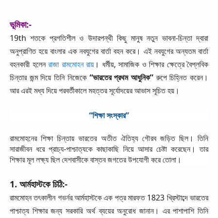
ভূমিকা
:-
19th
শতকে
প্রগতিশীল
ও
উদারপন্থী
কিছু
মানুষ
নতুন
ভাবনা
-
চিন্তা
দ্বারা
অনুপ্রাণিত
হয়ে
বাংলার
এক
নবযুগের
বার্তা
বহন
করে।
এই
নবযুগের
অন্যতম
বার্তা
বহনকারী
হলেন
রাজা
রামমোহন
রায়
।
ধর্মীয়
,
সামাজিক
ও
শিক্ষার
ক্ষেত্রে
বৈপ্লবিক
চিন্তার
জন্ম
দিয়ে
তিনি
নিজেকে
“
ভারতের
প্রথম
আধুনিক
”
রুপে
চিহ্নিত
করেন।
আর
এরই
মধ্য
দিয়ে
পরবর্তীকালে
মহত্তর
সূর্যোদয়ের
আভাস
সূচিত
হয়।
“
শিক্ষা
সংস্কার
”
রামমোহনের
শিক্ষা
চিন্তায়
ভারতের
অতীত
ঐতিহ্য
গৌরব
জড়িত
ছিল।
তিনি
সারাজীবন
ধরে
প্রাচ্য
-
পাশ্চাত্যকে
কাছাকাছি
নিয়ে
আসার
চেষ্টা
করেছেন।
তার
শিক্ষার
মূল
লক্ষ্য
ছিল
দেশবাসীকে
বাস্তব
জগতের
উপযোগী
করে
তোলা।
1.
আর্মহাস্টকে
চিঠি
:-
রামমোহন
তৎকালীন
গভর্নর
আর্মহাস্টকে
এক
পত্র
মারফত
1823
খ্রিস্টাব্দে
ভারতের
পাশ্চাত্য
শিক্ষার
জন্য
সরকারি
অর্থ
ব্যয়ের
অনুরোধ
জানান।
এর
পাশাপাশি
তিনি