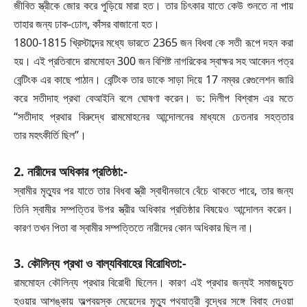
জীবিত
স্ত্রীকে
জোর
করে
পুড়িয়ে
মারা
হত।
তার
চিৎকার
যাতে
কেউ
শুনতে
না
পায়
তাহার
জন্য
ঢাক
-
ঢোল
,
কাঁসর
বাজানো
হত।
1800-1815
খ্রিস্টাব্দের
মধ্যে
ভারতে
2365
জন
বিধবা
কে
সতী
রূপে
দহন
করা
হয়।
এই
প্রতিবাদে
রামমোহন
300
জন
বিশিষ্ট
নাগরিকের
স্বাক্ষর
সহ
আবেদন
পত্র
বেন্টিংক
এর
কাছে
পাঠান।
বেন্টিংক
তার
ডাকে
সাড়া
দিয়ে
17
নম্বর
রেগুলেশন
জারি
করে
সতীদাহ
প্রথা
বেআইনি
বলে
ঘোষণা
করেন।
ড
:
দিলীপ
বিশ্বাস
এর
মতে
“
সতীদাহ
প্রথার
বিরুদ্ধে
রামমোহনের
আন্দোলনের
মাধ্যমে
চেতনার
সহত্তার
তার
মহৎকীর্তি
ছিল
”
।
2.
নারীদের
অধিকার
প্রতিষ্ঠা
:-
স্বামীর
মৃত্যুর
পর
যাতে
তার
বিধবা
স্ত্রী
স্বাধীনভাবে
বেঁচে
থাকতে
পারে
,
তার
জন্য
তিনি
স্বামীর
সম্পত্তির
উপর
স্ত্রীর
অধিকার
প্রতিষ্ঠার
বিষয়েও
আন্দোলন
করেন।
কারণ
তখন
পিতা
বা
স্বামীর
সম্পত্তিতে
নারীদের
কোন
অধিকার
ছিল
না।
3.
কৌলিন্য
প্রথা
ও
বাল্যবিবাহের
বিরোধিতা
:-
রামমোহন
কৌলিন্য
প্রথার
বিরোধী
ছিলেন।
কারণ
এই
প্রথার
জন্যই
সমাজচ্যুত
হওয়ার
আশঙ্কায়
অল্পবয়স্ক
মেয়েদের
মৃত্যু
পথযাত্রী
বৃদ্ধের
সঙ্গে
বিবাহ
দেওয়া