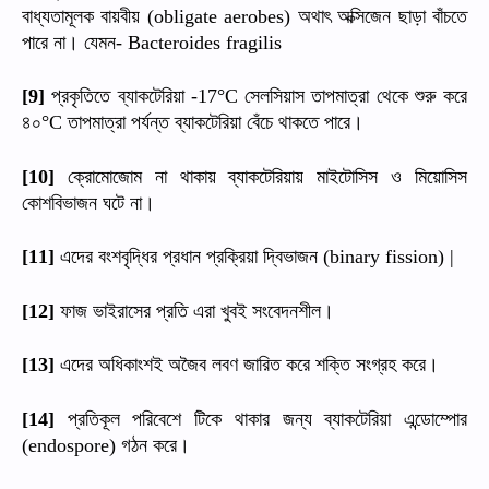
বাধ্যতামূলক
বায়বীয়
অথাৎ
অক্সিজেন
ছাড়া
বাঁচতে
(obligate aerobes)
পারে
না।
যেমন
- Bacteroides fragilis
প্রকৃতিতে
ব্যাকটেরিয়া
সেলসিয়াস
তাপমাত্রা
থেকে
শুরু
করে
[9]
-17°C
৪০
তাপমাত্রা
পর্যন্ত
ব্যাকটেরিয়া
বেঁচে
থাকতে
পারে।
°C
ক্রোমোজোম
না
থাকায়
ব্যাকটেরিয়ায়
মাইটোসিস
ও
মিয়োসিস
[10]
কোশবিভাজন
ঘটে
না।
এদের
বংশবৃদ্ধির
প্রধান
প্রক্রিয়া
দ্বিভাজন
[11]
(binary fission) |
ফাজ
ভাইরাসের
প্রতি
এরা
খুবই
সংবেদনশীল।
[12]
এদের
অধিকাংশই
অজৈব
লবণ
জারিত
করে
শক্তি
সংগ্রহ
করে।
[13]
প্রতিকূল
পরিবেশে
টিকে
থাকার
জন্য
ব্যাকটেরিয়া
এন্ডোম্পোর
[14]
গঠন
করে।
(endospore)