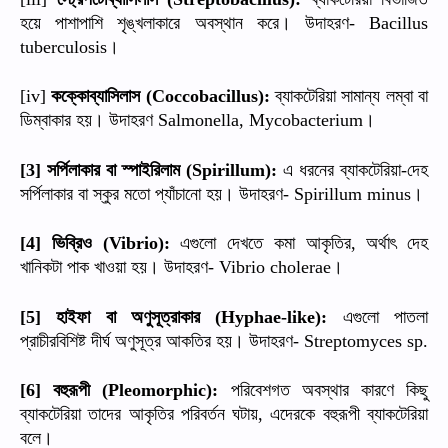
হয়ে
পাশাপাশি
শৃঙ্খলাকারে
অবস্থান
করে।
উদাহরণ
- Bacillus
।
tuberculosis
কক্কোব্যাসিলাস
ব্যাকটেরিয়া
সামান্য
লম্বা
বা
[iv]
(Coccobacillus):
ডিম্বাকার
হয়।
উদাহরণ
।
Salmonella, Mycobacterium
সর্পিলাকার
বা
স্পাইরিলাম
এ
ধরনের
ব্যাকটেরিয়া
দেহ
[3]
(Spirillum):
-
সর্পিলাকার
বা
স্কুর
মতো
প্যাঁচানো
হয়।
উদাহরণ
।
- Spirillum minus
ভিব্রিও
এগুলো
দেখতে
কমা
আকৃতির
অর্থাৎ
দেহ
[4]
(Vibrio):
,
খানিকটা
পাক
খাওয়া
হয়।
উদাহরণ
।
- Vibrio cholerae
হাইফা
বা
অণুসূত্রাকার
এগুলো
পাতলা
[5]
(Hyphae-like):
প্রাচীরবিশিষ্ট
দীর্ঘ
অণুসূত্র
আকতির
হয়।
উদাহরণ
- Streptomyces sp.
বহুরূপী
পরিবেশগত
অবস্থার
কারণে
কিছু
[6]
(Pleomorphic):
ব্যাকটেরিয়া
তাদের
আকৃতির
পরিবর্তন
ঘটায়
এদেরকে
বহুরূপী
ব্যাকটেরিয়া
,
বলে।