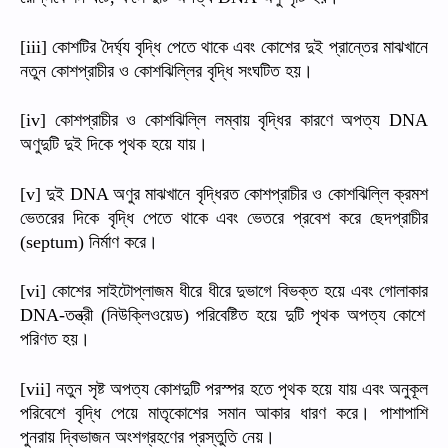
কোশটির
দৈর্ঘ্য
বৃদ্ধি
পেতে
থাকে
এবং
কোশের
দুই
প্রান্তের
মাঝখানে
[iii]
নতুন
কোশপ্রাচীর
ও
কোশঝিল্লির
বৃদ্ধি
সংঘটিত
হয়।
কোশপ্রাচীর
ও
কোশঝিল্লি
লম্বায়
বৃদ্ধির
কারণে
অপত্য
[iv]
DNA
অণুদুটি
দুই
দিকে
পৃথক
হয়ে
যায়।
দুই
অণুর
মাঝখানে
বৃদ্ধিরত
কোশপ্রাচীর
ও
কোশঝিল্লি
ক্রমশ
[v]
DNA
ভেতরের
দিকে
বৃদ্ধি
পেতে
থাকে
এবং
ভেতরে
প্রবেশ
করে
ছেদপ্রাচীর
নির্মাণ
করে।
(septum)
কোশের
সাইটোপ্লাজম
ধীরে
ধীরে
দুভাগে
বিভক্ত
হয়ে
এবং
গোলাকার
[vi]
তন্ত্রী
নিউক্লিওয়েড
পরিবেষ্টিত
হয়ে
দুটি
পৃথক
অপত্য
কোশে
DNA-
(
)
পরিণত
হয়।
নতুন
সৃষ্ট
অপত্য
কোশদুটি
পরস্পর
হতে
পৃথক
হয়ে
যায়
এবং
অনুকূল
[vii]
পরিবেশে
বৃদ্ধি
পেয়ে
মাতৃকোশের
সমান
আকার
ধারণ
করে।
পাশাপাশি
পুনরায়
দ্বিভাজন
অংশগ্রহণের
প্রস্তুতি
নেয়।