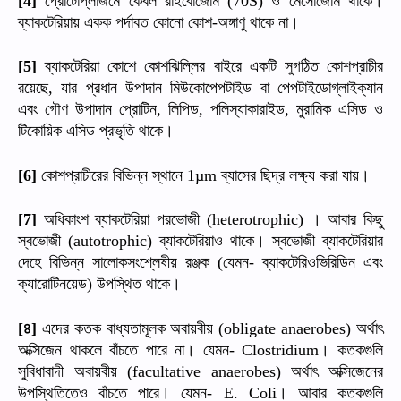
[4]
(70S)
ব্যাকটেরিয়ায়
একক
পর্দাবত
কোনো
কোশ
অঙ্গাণু
থাকে
না।
-
ব্যাকটেরিয়া
কোশে
কোশঝিল্লির
বাইরে
একটি
সুগঠিত
কোশপ্রাচীর
[5]
রয়েছে
যার
প্রধান
উপাদান
মিউকোপেপটাইড
বা
পেপটাইডোগ্লাইক্যান
,
এবং
গৌণ
উপাদান
প্রোটিন
লিপিড
পলিস্যাকারাইড
মুরামিক
এসিড
ও
,
,
,
টিকোয়িক
এসিড
প্রভৃতি
থাকে।
কোশপ্রাচীরের
বিভিন্ন
স্থানে
ব্যাসের
ছিদ্র
লক্ষ্য
করা
যায়।
[6]
1µm
অধিকাংশ
ব্যাকটেরিয়া
পরভোজী
।
আবার
কিছু
[7]
(heterotrophic)
স্বভোজী
ব্যাকটেরিয়াও
থাকে।
স্বভোজী
ব্যাকটেরিয়ার
(autotrophic)
দেহে
বিভিন্ন
সালোকসংশ্লেষীয়
রঞ্জক
যেমন
ব্যাকটেরিওভিরিডিন
এবং
(
-
ক্যারোটিনয়েড
উপস্থিত
থাকে।
)
৪
এদের
কতক
বাধ্যতামূলক
অবায়বীয়
অর্থাৎ
[
]
(obligate anaerobes)
অক্সিজেন
থাকলে
বাঁচতে
পারে
না।
যেমন
।
কতকগুলি
- Clostridium
সুবিধাবাদী
অবায়বীয়
অর্থাৎ
অক্সিজেনের
(facultative anaerobes)
উপস্থিতিতেও
বাঁচতে
পারে।
যেমন
।
আবার
কতকগুলি
- E. Coli