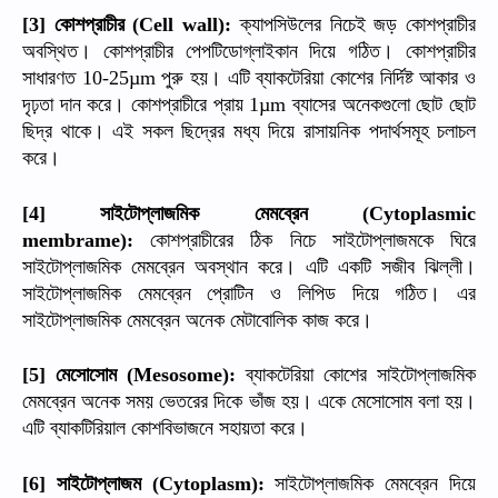
কোশপ্রাচীর
ক্যাপসিউলের
নিচেই
জড়
কোশপ্রাচীর
[3]
(Cell wall):
অবস্থিত।
কোশপ্রাচীর
পেপটিডোগ্লাইকান
দিয়ে
গঠিত।
কোশপ্রাচীর
সাধারণত
পুরু
হয়।
এটি
ব্যাকটেরিয়া
কোশের
নির্দিষ্ট
আকার
ও
10-25µm
দৃঢ়তা
দান
করে।
কোশপ্রাচীরে
প্রায়
ব্যাসের
অনেকগুলো
ছোট
ছোট
1µm
ছিদ্র
থাকে।
এই
সকল
ছিদ্রের
মধ্য
দিয়ে
রাসায়নিক
পদার্থসমূহ
চলাচল
করে।
সাইটোপ্লাজমিক
মেমব্রেন
[4]
(Cytoplasmic
কোশপ্রাচীরের
ঠিক
নিচে
সাইটোপ্লাজমকে
ঘিরে
membrame):
সাইটোপ্লাজমিক
মেমব্রেন
অবস্থান
করে।
এটি
একটি
সজীব
ঝিল্লী।
সাইটোপ্লাজমিক
মেমব্রেন
প্রোটিন
ও
লিপিড
দিয়ে
গঠিত।
এর
সাইটোপ্লাজমিক
মেমব্রেন
অনেক
মেটাবোলিক
কাজ
করে।
মেসোসোম
ব্যাকটেরিয়া
কোশের
সাইটোপ্লাজমিক
[5]
(Mesosome):
মেমব্রেন
অনেক
সময়
ভেতরের
দিকে
ভাঁজ
হয়।
একে
মেসোসোম
বলা
হয়।
এটি
ব্যাকটিরিয়াল
কোশবিভাজনে
সহায়তা
করে।
সাইটোপ্লাজম
সাইটোপ্লাজমিক
মেমব্রেন
দিয়ে
[6]
(Cytoplasm):