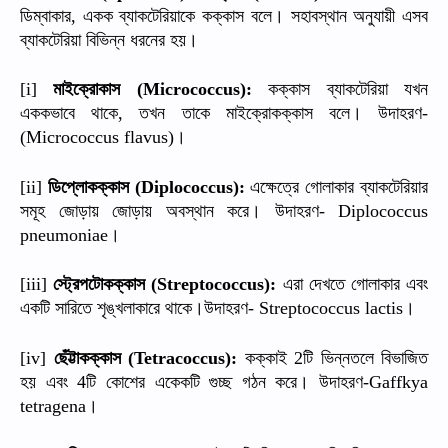
ডিম্বাকার
একক
ব্যাকটেরিয়াকে
কক্কাস
বলে।
সহাবস্থান
অনুযায়ী
এসব
,
ব্যাকটেরিয়া
বিভিন্ন
ধরনের
হয়।
মাইক্রোকাস
কক্কাস
ব্যাকটেরিয়া
যখন
[i]
(Micrococcus):
এককভাবে
থাকে
তখন
তাকে
মাইক্রোকক্কাস
বলে।
উদাহরণ
,
-
।
(Micrococcus flavus)
ডিপ্লোকক্কাস
এক্ষেত্রে
গোলাকার
ব্যাকটেরিয়ার
[ii]
(Diplococcus):
সমূহ
জোড়ায়
জোড়ায়
অবস্থান
করে।
উদাহরণ
- Diplococcus
।
pneumoniae
স্ট্রেপটোকক্কাস
এরা
দেখতে
গোলাকার
এবং
[iii]
(Streptococcus):
একটি
সারিতে
শৃঙ্খলাকারে
থাকে।উদাহরণ
।
- Streptococcus lactis
ছেঁট্টাকক্কাস
কক্কাই
টি
ভিন্নতলে
বিভাজিত
[iv]
(Tetracoccus):
2
হয়
এবং
টি
কোশের
একেকটি
গুচ্ছ
গঠন
করে।
উদাহরণ
4
-Gaffkya
।
tetragena