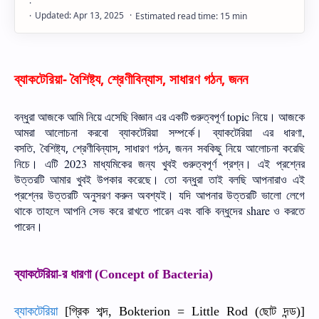
ব্যাকটেরিয়া
-
বৈশিষ্ট্য
,
শ্রেণীবিন্যাস
,
সাধারণ
গঠন
,
জনন
বন্ধুরা
আজকে
আমি
নিয়ে
এসেছি
বিজ্ঞান
এর
একটি
গুরুত্বপূর্ণ
topic
নিয়ে।
আজকে
আমরা
আলোচনা
করবো
ব্যাকটেরিয়া
সম্পর্কে।
ব্যাকটেরিয়া
এর
ধারণা
,
বসতি
,
বৈশিষ্ট্য, শ্রেণীবিন্যাস, সাধারণ গঠন, জনন
সবকিছু
নিয়ে
আলোচনা
করেছি
নিচে।
এটি
2023
মাধ্যমিকের
জন্য
খুবই
গুরুত্বপূর্ণ
প্রশ্ন।
এই
প্রশ্নের
উত্তরটি
আমার
খুবই
উপকার
করেছে।
তো
বন্ধুরা
তাই
বলছি
আপনারাও
এই
প্রশ্নের
উত্তরটি
অনুসরণ
করুন
অবশ্যই।
যদি
আপনার
উত্তরটি
ভালো
লেগে
থাকে
তাহলে
আপনি
সেভ
করে
রাখতে
পারেন
এবং
বাকি
বন্ধুদের
share
ও
করতে
পারেন।
ব্যাকটেরিয়া
র
ধারণা
-
(Concept of Bacteria)
ব্যাকটেরিয়া
গ্রিক
শব্দ
ছোট
দন্ড
[
, Bokterion = Little Rod (
)]