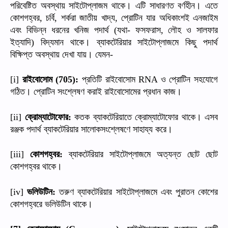
পরিবেষ্টিত
অবস্থায়
সাইটোপ্লাজম
থাকে।
এটি
সাধারণত
বর্ণহীন।
এতে
কোশগহ্বর
চর্বি
শর্করা
জাতীয়
খাদ্য
প্রোটিন
যার
অধিকাংশই
এনজাইম
,
,
,
এবং
বিভিন্ন
ধরনের
খনিজ
পদার্থ
যথা
ফসফরাস
লৌহ
ও
সালফার
(
-
,
ইত্যাদি
বিদ্যমান
থাকে।
ব্যাকটেরিয়ার
সাইটোপ্লাজমে
কিছু
পদার্থ
)
বিক্ষিপ্ত
অবস্থায়
দেখা
যায়।
যেমন
-
রাইবোসোম
প্রতিটি
রাইবোসোম
ও
প্রোটিন
সহযোগে
[i]
(705):
RNA
গঠিত।
প্রোটিন
সংশ্লেষণ
করাই
রাইবোসোমের
প্রধান
কাজ।
ক্রোম্যাটোফোর
কতক
ব্যাকটেরিয়াতে
ক্রোম্যাটোফোর
থাকে।
এসব
[ii]
:
রঞ্জক
পদার্থ
ব্যাকটেরিয়ার
সালোকসংশ্লেষণে
সাহায্য
করে।
কোশগহ্বর
ব্যাকটেরিয়ার
সাইটোপ্লাজমে
অত্যন্ত
ছোট
ছোট
[iii]
:
কোশগহ্বর
থাকে।
ভলিউটিন
তরুণ
ব্যাকটেরিয়ার
সাইটোপ্লাজমে
এবং
পুরাতন
কোশের
[iv]
:
কোশগহ্বরে
ভলিউটিন
থাকে।