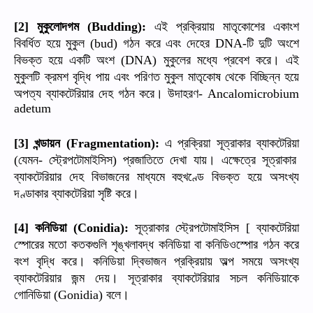
মুকুলোদগম
এই
প্রক্রিয়ায়
মাতৃকোশের
একাংশ
[2]
(Budding):
বিবর্ধিত
হয়ে
মুকুল
গঠন
করে
এবং
দেহের
টি
দুটি
অংশে
(bud)
DNA-
বিভক্ত
হয়ে
একটি
অংশ
মুকুলের
মধ্যে
প্রবেশ
করে।
এই
(DNA)
মুকুলটি
ক্রমশ
বৃদ্ধি
পায়
এবং
পরিণত
মুকুল
মাতৃকোষ
থেকে
বিচ্ছিন্ন
হয়ে
অপত্য
ব্যাকটেরিয়ার
দেহ
গঠন
করে।
উদাহরণ
- Ancalomicrobium
adetum
খন্ডায়ন
এ
প্রক্রিয়া
সূত্রাকার
ব্যাকটেরিয়া
[3]
(Fragmentation):
যেমন
স্ট্রেপটোমাইসিস
প্রজাতিতে
দেখা
যায়।
এক্ষেত্রে
সূত্রাকার
(
-
)
ব্যাকটেরিয়ার
দেহ
বিভাজনের
মাধ্যমে
বহুখণ্ডে
বিভক্ত
হয়ে
অসংখ্য
দণ্ডাকার
ব্যাকটেরিয়া
সৃষ্টি
করে।
কনিডিয়া
সূত্রাকার
স্ট্রেপটোমাইসিস
ব্যাকটেরিয়া
[4]
(Conidia):
[
স্পোরের
মতো
কতকগুলি
শৃঙ্খলাবদ্ধ
কনিডিয়া
বা
কনিডিওস্পোর
গঠন
করে
বংশ
বৃদ্ধি
করে।
কনিডিয়া
দ্বিভাজন
প্রক্রিয়ায়
অল্প
সময়ে
অসংখ্য
ব্যাকটেরিয়ার
জন্ম
দেয়।
সূত্রাকার
ব্যাকটেরিয়ার
সচল
কনিডিয়াকে
গোনিডিয়া
বলে।
(Gonidia)