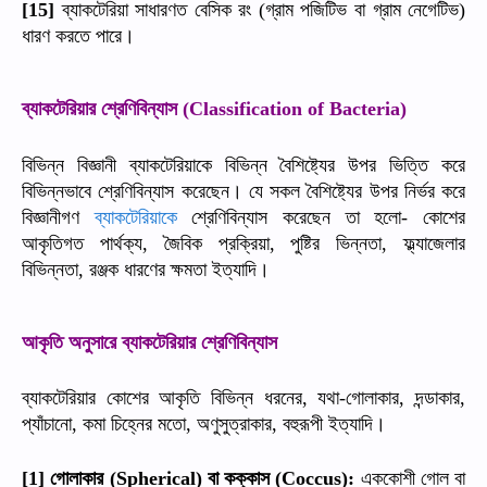
ব্যাকটেরিয়া
সাধারণত
বেসিক
রং
গ্রাম
পজিটিভ
বা
গ্রাম
নেগেটিভ
[15]
(
)
ধারণ
করতে
পারে।
ব্যাকটেরিয়ার
শ্রেণিবিন্যাস
(Classification of Bacteria)
বিভিন্ন
বিজ্ঞানী
ব্যাকটেরিয়াকে
বিভিন্ন
বৈশিষ্ট্যের
উপর
ভিত্তি
করে
বিভিন্নভাবে
শ্রেণিবিন্যাস
করেছেন।
যে
সকল
বৈশিষ্ট্যের
উপর
নির্ভর
করে
বিজ্ঞানীগণ
ব্যাকটেরিয়াকে
শ্রেণিবিন্যাস
করেছেন
তা
হলো
কোশের
-
আকৃতিগত
পার্থক্য
জৈবিক
প্রক্রিয়া
পুষ্টির
ভিন্নতা
ফ্ল্যাজেলার
,
,
,
বিভিন্নতা
রঞ্জক
ধারণের
ক্ষমতা
ইত্যাদি।
,
আকৃতি
অনুসারে
ব্যাকটেরিয়ার
শ্রেণিবিন্যাস
ব্যাকটেরিয়ার
কোশের
আকৃতি
বিভিন্ন
ধরনের
যথা
গোলাকার
দন্ডাকার
,
-
,
,
প্যাঁচানো
কমা
চিহ্নের
মতো
অণুসুত্রাকার
বহুরূপী
ইত্যাদি।
,
,
,
গোলাকার
বা
কক্কাস
এককোশী
গোল
বা
[1]
(Spherical)
(Coccus):