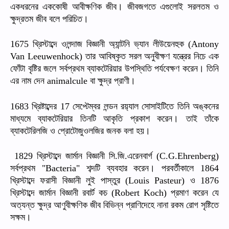
একধরনের
এককোষী
আবীক্ষণিক
জীব।
জীবজগতে
এগুলোই
সরলতম
ও
ক্ষুদ্রতম
জীব
বলে
পরিচিত।
খ্রিস্টাব্দে
ওলন্দাজ
বিজ্ঞানী
অ্যান্টনি
ভ্যান
লীউয়েনহুক
1675
(Antony
তার
আবিষ্কৃত
সরল
অনুবীক্ষণ
যন্ত্রের
নিচে
এক
Van Leeuwenhock)
ফোঁটা
বৃষ্টির
জলে
সর্বপ্রথম
ব্যাকটেরিয়ার
উপস্থিতি
পর্যবেক্ষণ
করেন।
তিনি
এর
নাম
দেন
বা
ক্ষুদ্র
প্রাণী।
animalcule
খ্রিষ্টাব্দের
সেপ্টেম্বর
লন্ডন
রয়‍্যাল
সোসাইটিতে
তিনি
অঙ্কনের
1683
17
মাধ্যমে
ব্যাকটেরিয়ার
তিনটি
আকৃতি
প্রকাশ
করেন।
তাই
তাঁকে
ব্যাকটেরিলজি
ও
প্রোটোজুওলজির
জনক
বলা
হয়।
খ্রিস্টাব্দে
জার্মান
বিজ্ঞানী
সি
জি
এরেনবার্গ
1829
.
.
(C.G.Ehrenberg)
সর্বপ্রথম
শব্দটি
ব্যবহার
করেন।
পরবর্তীকালে
"Bacteria"
1864
খ্রিস্টাব্দে
ফরাসী
বিজ্ঞানী
লুই
পাস্তুর
ও
(Louis Pasteur)
1876
খ্রিস্টাব্দে
জার্মান
বিজ্ঞানী
রবার্ট
কচ
প্রমাণ
করেন
যে
(Robert Koch)
অত্যন্ত
ক্ষুদ্র
আণুবীক্ষণিক
জীব
বিভিন্ন
প্রাণিদেহে
নানা
রকম
রোগ
সৃষ্টিতে
সক্ষম।