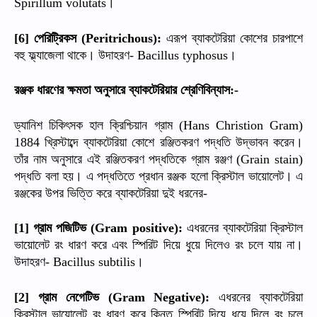
।
Spirillum volutats
পেরিট্রিকস
এরূপ
ব্যাকটেরিয়া
কোশের
চারপাশে
[6]
(Peritrichous):
বহু
ফ্ল্যাজেলা
থাকে।
উদাহরণ
।
- Bacillus typhosus
রঞ্জক
ধারণের
ক্ষমতা
অনুসারে
ব্যাকটেরিয়ার
শ্রেণিবিন্যাস
:-
ড্যানিশ
চিকিৎসক
হাল
ক্রিশ্চিয়ান
গ্রাম
(Hans Christion Gram)
খ্রিস্টাব্দে
ব্যাকটেরিয়া
কোশে
রঞ্জিতকরণ
পদ্ধতি
উদ্ভাবন
করেন।
1884
তাঁর
নাম
অনুসারে
এই
রঞ্জিতকরণ
পদ্ধতিকে
গ্রাম
রঞ্জণ
(Grain stain)
পদ্ধতি
বলা
হয়।
এ
পদ্ধতিতে
প্রধান
রঞ্জক
হলো
ক্রিস্টাল
ভায়োলেট।
এ
রঞ্জকের
উপর
ভিত্তি
করে
ব্যাকটেরিয়া
দুই
ধরনের
-
গ্রাম
পজিটিভ
এধরনের
ব্যাকটেরিয়া
ক্রিস্টাল
[1]
(Gram positive):
ভায়োলেট
রং
ধারণ
করে
এবং
স্পিরিট
দিয়ে
ধুয়ে
দিলেও
রং
চলে
যায়
না।
উদাহরণ
।
- Bacillus subtilis
গ্রাম
নেগেটিভ
এধরনের
ব্যাকটেরিয়া
[2]
(Gram Negative):
ক্রিস্টাল
ভায়োলেট
রং
ধারণ
করে
কিন্তু
স্পিরিট
দিয়ে
ধুয়ে
দিলে
রং
চলে