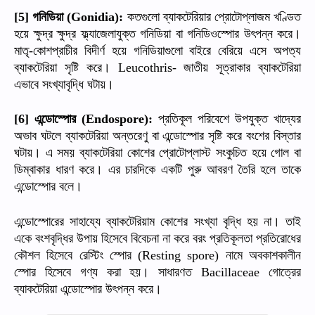
গনিডিয়া
কতগুলো
ব্যাকটেরিয়ার
প্রোটোপ্লাজম
খণ্ডিত
[5]
(Gonidia):
হয়ে
ক্ষুদ্র
ক্ষুদ্র
ফ্ল্যাজেলাযুক্ত
গনিডিয়া
বা
গনিডিওস্পোর
উৎপন্ন
করে।
মাতৃ
কোশপ্রাচীর
বিদীর্ণ
হয়ে
গনিডিয়াগুলো
বাইরে
বেরিয়ে
এসে
অপত্য
-
ব্যাকটেরিয়া
সৃষ্টি
করে।
জাতীয়
সূত্রাকার
ব্যাকটেরিয়া
Leucothris-
এভাবে
সংখ্যাবৃদ্ধি
ঘটায়।
এন্ডোস্পোর
প্রতিকূল
পরিবেশে
উপযুক্ত
খাদ্যের
[6]
(Endospore):
অভাব
ঘটলে
ব্যাকটেরিয়া
অন্তরেণু
বা
এন্ডোস্পোর
সৃষ্টি
করে
বংশের
বিস্তার
ঘটায়।
এ
সময়
ব্যাকটেরিয়া
কোশের
প্রোটোপ্লাস্ট
সংকুচিত
হয়ে
গোল
বা
ডিম্বাকার
ধারণ
করে।
এর
চারদিকে
একটি
পুরু
আবরণ
তৈরি
হলে
তাকে
এন্ডোস্পোর
বলে।
এন্ডোস্পোরের
সাহায্যে
ব্যাকটেরিয়াম
কোশের
সংখ্যা
বৃদ্ধি
হয়
না।
তাই
একে
বংশবৃদ্ধির
উপায়
হিসেবে
বিবেচনা
না
করে
বরং
প্রতিকূলতা
প্রতিরোধের
কৌশল
হিসেবে
রেস্টিং
স্পোর
নামে
অবকাশকালীন
(Resting spore)
স্পোর
হিসেবে
গণ্য
করা
হয়।
সাধারণত
গোত্রের
Bacillaceae
ব্যাকটেরিয়া
এন্ডোস্পোর
উৎপন্ন
করে।