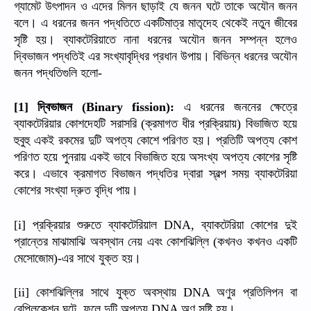
গ্যামেট
উৎপাদন
ও
এদের
মিলন
ছাড়াই
যে
জনন
ঘটে
তাকে
অযৌন
জনন
বলে।
এ
ধরনের
জনন
পদ্ধতিতে
একটিমাত্র
মাতৃদেহ
থেকেই
নতুন
জীবের
সৃষ্টি
হয়।
ব্যাকটেরিয়াতে
নানা
ধরনের
অযৌন
জনন
সম্পন্ন
হলেও
দ্বিভাজন
পদ্ধতিই
এর
সংখ্যাবৃদ্ধির
প্রধান
উপায়।
বিভিন্ন
ধরনের
অযৌন
জনন
পদ্ধতিগুলি
হলো
-
দ্বিভাজন
এ
ধরনের
জননের
ক্ষেত্রে
[1]
(Binary fission):
ব্যাকটেরিয়ার
কোশদেহটি
সরাসরি
ক্রমাগত
ধীর
প্রক্রিয়ায়
বিভাজিত
হয়ে
(
)
হুবুহু
একই
রকমের
দুটি
অপত্য
কোশে
পরিণত
হয়।
প্রতিটি
অপত্য
কোশ
পরিণত
হয়ে
পুনরায়
একই
ভাবে
বিভাজিত
হয়ে
অসংখ্য
অপত্য
কোশের
সৃষ্টি
করে।
এভাবে
ক্রমাগত
বিভাজন
পদ্ধতির
দ্বারা
স্বল্প
সময়
ব্যাকটেরিয়া
কোশের
সংখ্যা
দ্রুত
বৃদ্ধি
পায়।
প্রক্রিয়ার
শুরুতে
ব্যাকটেরিয়াল
ব্যাকটেরিয়া
কোশের
দুই
[i]
DNA,
প্রান্তের
মাঝামাঝি
অবস্থান
নেয়
এবং
কোশঝিল্লি
কখনও
কখনও
একটি
(
মেসোজোম
এর
সাথে
যুক্ত
হয়।
)-
কোশঝিল্লির
সাথে
যুক্ত
অবস্থায়
অণুর
প্রতিলিপন
বা
[ii]
DNA
রেপ্লিকেশন
ঘটে
ফলে
দুটি
অপত্য
অণু
সৃষ্টি
হয়।
,
DNA