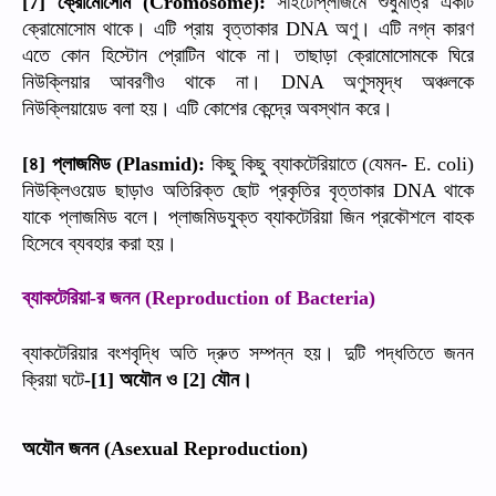
ক্রোমোসোম
সাইটোপ্লাজমে
শুধুমাত্র
একটি
[7]
(Cromosome):
ক্রোমোসোম
থাকে।
এটি
প্রায়
বৃত্তাকার
অণু।
এটি
নগ্ন
কারণ
DNA
এতে
কোন
হিস্টোন
প্রোটিন
থাকে
না।
তাছাড়া
ক্রোমোসোমকে
ঘিরে
নিউক্লিয়ার
আবরণীও
থাকে
না।
অণুসমৃদ্ধ
অঞ্চলকে
DNA
নিউক্লিয়ায়েড
বলা
হয়।
এটি
কোশের
কেন্দ্রে
অবস্থান
করে।
৪
প্লাজমিড
কিছু
কিছু
ব্যাকটেরিয়াতে
যেমন
[
]
(Plasmid):
(
- E. coli)
নিউক্লিওয়েড
ছাড়াও
অতিরিক্ত
ছোট
প্রকৃতির
বৃত্তাকার
থাকে
DNA
যাকে
প্লাজমিড
বলে।
প্লাজমিডযুক্ত
ব্যাকটেরিয়া
জিন
প্রকৌশলে
বাহক
হিসেবে
ব্যবহার
করা
হয়।
ব্যাকটেরিয়া
র
জনন
-
(Reproduction of Bacteria)
ব্যাকটেরিয়ার
বংশবৃদ্ধি
অতি
দ্রুত
সম্পন্ন
হয়।
দুটি
পদ্ধতিতে
জনন
ক্রিয়া
ঘটে
অযৌন
ও
যৌন।
-
[1]
[2]
অযৌন
জনন
(Asexual Reproduction)