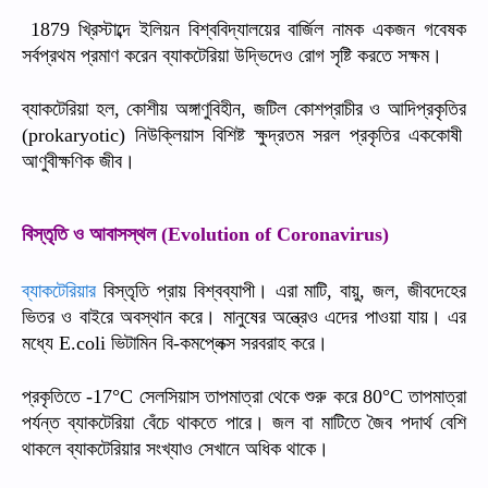
খ্রিস্টাব্দে
ইলিয়ন
বিশ্ববিদ্যালয়ের
বার্জিল
নামক
একজন
গবেষক
1879
সর্বপ্রথম
প্রমাণ
করেন
ব্যাকটেরিয়া
উদ্ভিদেও
রোগ
সৃষ্টি
করতে
সক্ষম।
ব্যাকটেরিয়া
হল
কোশীয়
অঙ্গাণুবিহীন
জটিল
কোশপ্রাচীর
ও
আদিপ্রকৃতির
,
,
নিউক্লিয়াস
বিশিষ্ট
ক্ষুদ্রতম
সরল
প্রকৃতির
এককোষী
(prokaryotic)
আণুবীক্ষণিক
জীব।
বিস্তৃতি
ও
আবাসস্থল
(Evolution of Coronavirus)
ব্যাকটেরিয়ার
বিস্তৃতি
প্রায়
বিশ্বব্যাপী।
এরা
মাটি
বায়ু
জল
জীবদেহের
,
,
,
ভিতর
ও
বাইরে
অবস্থান
করে।
মানুষের
অন্ত্রেও
এদের
পাওয়া
যায়।
এর
মধ্যে
ভিটামিন
বি
কমপ্লেক্স
সরবরাহ
করে।
E.coli
-
প্রকৃতিতে
সেলসিয়াস
তাপমাত্রা
থেকে
শুরু
করে
তাপমাত্রা
-17°C
80°C
পর্যন্ত
ব্যাকটেরিয়া
বেঁচে
থাকতে
পারে।
জল
বা
মাটিতে
জৈব
পদার্থ
বেশি
থাকলে
ব্যাকটেরিয়ার
সংখ্যাও
সেখানে
অধিক
থাকে।