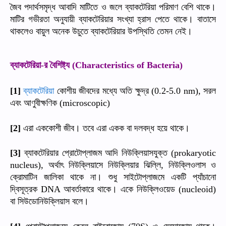
জৈব
পদার্থসমৃদ্ধ
আবাদি
মাটিতে
ও
জলে
ব্যাকটেরিয়া
পরিমাণ
বেশি
থাকে।
মাটির
গভীরতা
অনুযায়ী
ব্যাকটেরিয়ার
সংখ্যা
হ্রাস
পেতে
থাকে।
বাতাসে
থাকলেও
বায়ুল
অনেক
উচুতে
ব্যাকটেরিয়ার
উপস্থিতি
তেমন
নেই।
ব্যাকটেরিয়া
র
বৈশিষ্ট্য
-
(Characteristics of Bacteria)
ব্যাকটেরিয়া
কোশীয়
জীবদের
মধ্যে
অতি
ক্ষুদ্র
সরল
[1]
(0.2-5.0 nm),
এবং
আণুবীক্ষণিক
(microscopic)
এরা
এককোশী
জীব।
তবে
এরা
একক
বা
দলবদ্ধ
হয়ে
থাকে।
[2]
ব্যাকটেরিয়ার
প্রোটোপ্লাজম
আদি
নিউক্লিয়াসযুক্ত
[3]
(prokaryotic
অর্থাৎ
নিউক্লিয়াসে
নিউক্লিয়ার
ঝিল্লি
নিউক্লিওলাস
ও
nucleus),
,
ক্রোমাটিন
জালিকা
থাকে
না।
শুধু
সাইটোপ্লাজমে
একটি
প্যাঁচানো
দ্বিসূত্রক
আবর্তাকারে
থাকে।
একে
নিউক্লিওয়েড
DNA
(nucleoid)
বা
সিউডোনিউক্লিয়াস
বলে।
প্রোটোপ্লাজমে
কেবল
রাইবোজোম
ও
মেসোজোম
থাকে।