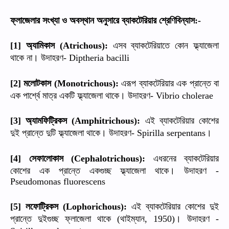
ফ্লাজেলার
সংখ্যা
ও
অবস্থান
অনুসারে
ব্যাকটেরিয়ার
শ্রেণিবিন্যাস
:-
অ্যামিকাস
এসব
ব্যাকটেরিয়াতে
কোন
ফ্ল্যাজেলা
[1]
(Atrichous):
থাকে
না।
উদাহরণ
- Diptheria bacilli
মলোটকাস
এরূপ
ব্যাকটেরিয়ার
এক
প্রান্তে
বা
[2]
(Monotrichous):
এক
পার্শ্বে
মাত্র
একটি
ফ্ল্যাজেলা
থাকে।
উদাহরণ
- Vibrio cholerae
অ্যামফিট্রিকস
এই
ব্যাকটেরিয়ার
কোশের
[3]
(Amphitrichous):
দুই
প্রান্তে
দুটি
ফ্ল্যাজেলা
থাকে।
উদাহরণ
।
- Spirilla serpentans
সেফালোকাস
এধরনের
ব্যাকটেরিয়ার
[4]
(Cephalotrichous):
কোশের
এক
প্রান্তে
একগুচ্ছ
ফ্ল্যাজেলা
থাকে।
উদাহরণ
-
Pseudomonas fluorescens
লফোট্রিকস
এই
ব্যাকটেরিয়ার
কোশের
দুই
[5]
(Lophorichous):
প্রান্তে
দুইগুচ্ছ
ফ্লাজেলা
থাকে
থাইম্যান
।
উদাহরণ
(
, 1950)
-