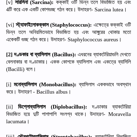
সারসিনা
কক্কাই
ওটি
ভিন্ন
তলে
বিভাজিত
হয়
এবং
[v]
(Sarcina):
টি
করে
এক
একটি
কোশগুচ্ছ
গঠন
করে।
উদাহরণ
।
4
- Sarcina lutea
স্ট্যাফাইলোকক্কাস
এক্ষেত্রে
কক্কাই
ওটি
[vi]
(Staphylococcus):
ভিন্ন
তলে
অনিয়মিতভাবে
বিভাজিত
হয়
এবং
আঙ্গুরের
থোকার
মতো
একেকটি
গুচ্ছ
গঠন
করে।
উদাহরণ
।
- Staphylococcus aureus
দণ্ডকার
বা
ব্যাসিলাস
এধরনের
ব্যাকটেরিয়াগুলি
দেখতে
[2]
(Bacillus):
বেলনাকার
বা
দণ্ডাকার।
একক
কোশকে
ব্যাসিলাস
এবং
একত্রে
ব্যাসিলি
বলে।
(Bacilli)
মনোব্যাসিলাস
ব্যাসিলাস
এককভাবে
অবস্থান
[i]
(Monobacillus):
করে।
উদাহরণ
।
- Bacillus albus
ডিপ্লোব্যাসিলাস
দণ্ডাকার
ব্যাকটেরিয়া
[ii]
(Diplobacillus):
বিভাজিত
হয়ে
দুটি
পাশাপাশি
সংলগ্ন
থাকে।
উদাহরণ
- Moravella
।
lacumata
স্ট্রেপটোব্যাসিলাস
ব্যাকটেরিয়া
বিভাজিত
[iii]
(Streptobacillus):