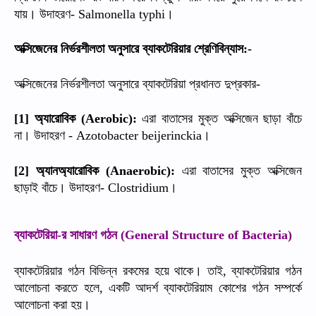
যায়।
উদাহরণ
।
- Salmonella typhi
অক্সিজেনের
নির্ভরশীলতা
অনুসারে
ব্যাকটেরিয়ার
শ্রেণিবিন্যাস
:-
অক্সিজেনের
নির্ভরশীলতা
অনুসারে
ব্যাকটেরিয়া
প্রধানত
দুপ্রকার
-
অ্যারোবিক
এরা
বাতাসের
মুক্ত
অক্সিজেন
ছাড়া
বাঁচে
[1]
(Aerobic):
না।
উদাহরণ
।
- Azotobacter beijerinckia
অ্যানঅ্যারোবিক
এরা
বাতাসের
মুক্ত
অক্সিজেন
[2]
(Anaerobic):
ছাড়াই
বাঁচে।
উদাহরণ
।
- Clostridium
ব্যাকটেরিয়া
র
সাধারণ
গঠন
-
(General Structure of Bacteria)
ব্যাকটেরিয়ার
গঠন
বিভিন্ন
রকমের
হয়ে
থাকে।
তাই
ব্যাকটেরিয়ার
গঠন
,
আলোচনা
করতে
হলে
একটি
আদর্শ
ব্যাকটেরিয়াম
কোশের
গঠন
সম্পর্কে
,
আলোচনা
করা
হয়।