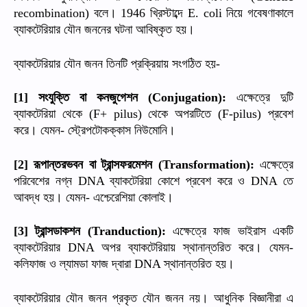
বলে।
খ্রিস্টাব্দে
নিয়ে
গবেষণাকালে
recombination)
1946
E. coli
ব্যাকটেরিয়ার
যৌন
জননের
ঘটনা
আবিষ্কৃত
হয়।
ব্যাকটেরিয়ার
যৌন
জনন
তিনটি
প্রক্রিয়ায়
সংগঠিত
হয়
-
সংযুক্তি
বা
কনজুগেশন
এক্ষেত্রে
দুটি
[1]
(Conjugation):
ব্যাকটেরিয়া
থেকে
থেকে
অপরটিতে
প্রবেশ
(F+ pilus)
(F-pilus)
করে।
যেমন
স্ট্রেপটোকক্কাস
নিউমোনি।
-
রূপান্তরভবন
বা
ট্রান্সফরমেশন
এক্ষেত্রে
[2]
(Transformation):
পরিবেশের
নগ্ন
ব্যাকটেরিয়া
কোশে
প্রবেশ
করে
ও
তে
DNA
DNA
আবদ্ধ
হয়।
যেমন
এশ্চেরেশিয়া
কোলাই।
-
ট্রান্সডাকশন
এক্ষেত্রে
ফাজ
ভাইরাস
একটি
[3]
(Tranduction):
ব্যাকটেরিয়ার
অপর
ব্যাকটেরিয়ায়
স্থানান্তরিত
করে।
যেমন
DNA
-
কলিফাজ
ও
ল্যামডা
ফাজ
দ্বারা
স্থানান্তরিত
হয়।
DNA
ব্যাকটেরিয়ার
যৌন
জনন
প্রকৃত
যৌন
জনন
নয়।
আধুনিক
বিজ্ঞানীরা
এ