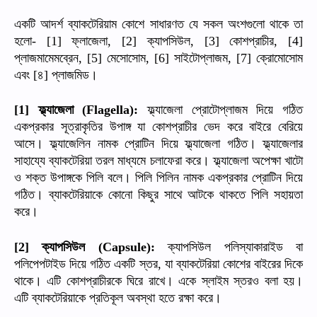
একটি
আদর্শ
ব্যাকটেরিয়াম
কোশে
সাধারণত
যে
সকল
অংশগুলো
থাকে
তা
হলো
ফ্লাজেলা
ক্যাপসিউল
কোশপ্রাচীর
- [1]
, [2]
, [3]
, [4]
প্লাজমামেমব্রেন
মেসোসোম
সাইটোপ্লাজম
ক্রোমোসোম
, [5]
, [6]
, [7]
এবং
৪
প্লাজমিড।
[
]
ফ্ল্যাজেলা
ফ্ল্যাজেলা
প্রোটোপ্লাজম
দিয়ে
গঠিত
[1]
(Flagella):
একপ্রকার
সূত্রাকৃতির
উপাঙ্গ
যা
কোশপ্রাচীর
ভেদ
করে
বাইরে
বেরিয়ে
আসে।
ফ্ল্যাজেলিন
নামক
প্রোটিন
দিয়ে
ফ্ল্যাজেলা
গঠিত।
ফ্ল্যাজেলার
সাহায্যে
ব্যাকটেরিয়া
তরল
মাধ্যমে
চলাফেরা
করে।
ফ্ল্যাজেলা
অপেক্ষা
খাটো
ও
শক্ত
উপাঙ্গকে
পিলি
বলে।
পিলি
পিলিন
নামক
একপ্রকার
প্রোটিন
দিয়ে
গঠিত।
ব্যাকটেরিয়াকে
কোনো
কিছুর
সাথে
আটকে
থাকতে
পিলি
সহায়তা
করে।
ক্যাপসিউল
ক্যাপসিউল
পলিস্যাকারাইড
বা
[2]
(Capsule):
পলিপেপটাইড
দিয়ে
গঠিত
একটি
স্তর
যা
ব্যাকটেরিয়া
কোশের
বাইরের
দিকে
,
থাকে।
এটি
কোশপ্রাচীরকে
ঘিরে
রাখে।
একে
স্লাইম
স্তরও
বলা
হয়।
এটি
ব্যাকটেরিয়াকে
প্রতিকূল
অবস্থা
হতে
রক্ষা
করে।