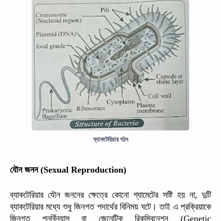
ব্যাকটেরিয়ার গঠন
যৌন
জনন
(Sexual Reproduction)
ব্যাকটেরিয়ার
যৌন
জননের
ক্ষেত্রে
কোনো
গ্যামেটের
সষ্টি
হয়
না
দুটি
,
ব্যাকটেরিয়ার
মধ্যে
শুধু
জিনগত
পদার্থের
বিনিময়
ঘটে।
তাই
এ
প্রক্রিয়াকে
জিনগত
পুনর্বিন্যাস
বা
জেনেটিক
রিকম্বিনেশন
(Genetic