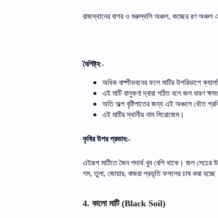
রাজস্থানের
বাগর
ও
মরুস্থলি
অঞ্চল
কচ্ছের
রণ
অঞ্চল
এ
,
বৈশিষ্ট্য
:-
অধিক
বাষ্পীভবনের
ফলে
মাটির
উপরিভাগে
ক্যালস
এই
মাটি
বালুকণা
দ্বারা
গঠিত
বলে
জল
ধারণ
ক্ষম
অতি
অল্প
বৃষ্টিপাতের
জন্য
এই
অঞ্চলে
ধৌত
প্রক্
এই
মাটির
স্থানীয়
নাম
সিরোজেম।
কৃষির
উপর
প্রভাব
:-
এইরূপ
মাটিতে
জৈব
পদার্থ
খুব
বেশি
থাকে।
জল
সেচের
উ
গম
তুলা
জোয়ার
বাজরা
প্রভৃতি
ফসলের
চাষ
করা
হচ্ছে
,
,
,
কালো
মাটি
4.
(Black Soil)