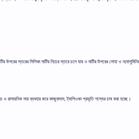
াটির
উপরের
স্তরের
সিলিকা
মাটির
নিচের
স্তরে
চলে
যায়
ও
মাটির
উপরের
লোহা
ও
অ্যালুমিনিয
েচ
ও
রাসায়নিক
সার
ব্যবহার
করে
কাজুবাদাম
ট্যাপিওকা
প্রভৃতি
শস্যের
চাষ
করা
হচ্ছে।
,