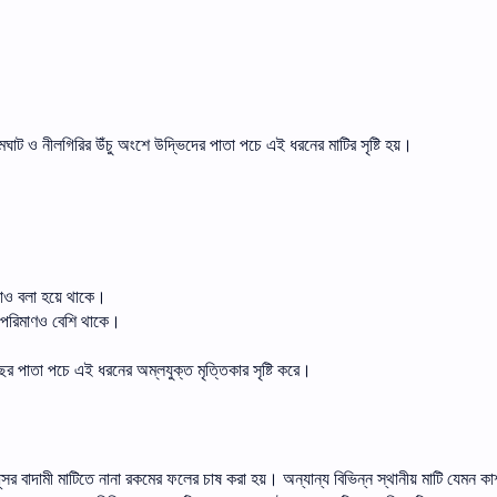
িমঘাট
ও
নীলগিরির
উঁচু
অংশে
উদ্ভিদের
পাতা
পচে
এই
ধরনের
মাটির
সৃষ্টি
হয়।
কাও
বলা
হয়ে
থাকে।
পরিমাণও
বেশি
থাকে।
ের
পাতা
পচে
এই
ধরনের
অম্লযুক্ত
মৃত্তিকার
সৃষ্টি
করে।
ূসর
বাদামী
মাটিতে
নানা
রকমের
ফলের
চাষ
করা
হয়।
অন্যান্য
বিভিন্ন
স্থানীয়
মাটি
যেমন
কাশ