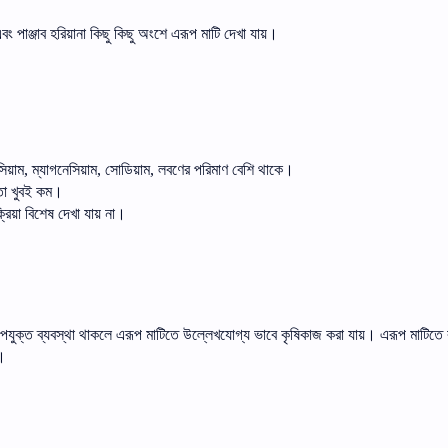
বং
পাঞ্জাব
হরিয়ানা
কিছু
কিছু
অংশে
এরূপ
মাটি
দেখা
যায়।
িয়াম
ম্যাগনেসিয়াম
সোডিয়াম
লবণের
পরিমাণ
বেশি
থাকে।
,
,
,
তা
খুবই
কম।
রিয়া
বিশেষ
দেখা
যায়
না।
পযুক্ত
ব্যবস্থা
থাকলে
এরূপ
মাটিতে
উল্লেখযোগ্য
ভাবে
কৃষিকাজ
করা
যায়।
এরূপ
মাটিতে
।