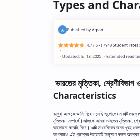
Types and Chara
/ 5 - (
Student rates 
4.7
7948
ভারতের মৃত্তিকা, শ্রেণীবিভা
Characteristics
বন্ধুরা
আজকে
আমি
নিয়ে
এসেছি
ভূগোলের
একটি
গুরুত্বপূ
মৃত্তিকা
সম্পর্কে।আজকে
আমরা
ভারতের
মৃত্তিকা
,
শ্র
আলোচনা
করেছি
নিচে।
এটি
মাধ্যমিকের
জন্য
খুবই
গুরুত্
আপনারাও
এই
প্রশ্নের
উত্তরটি
অনুসরণ
করুন
অবশ্য