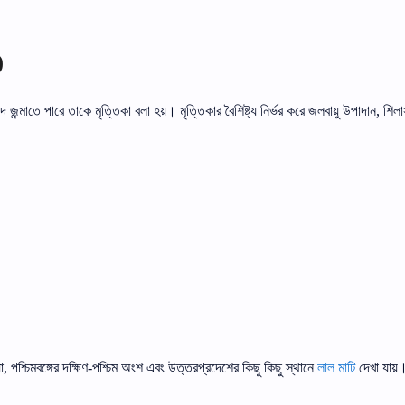
)
িদ
জন্মাতে
পারে
তাকে
মৃত্তিকা
বলা
হয়।
মৃত্তিকার
বৈশিষ্ট্য
নির্ভর
করে
জলবায়ু
উপাদান
শিলা
,
া
পশ্চিমবঙ্গের
দক্ষিণ
পশ্চিম
অংশ
এবং
উত্তরপ্রদেশের
কিছু
কিছু
স্থানে
লাল
মাটি
দেখা
যায়
,
-