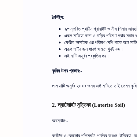
বৈশিষ্ট্য
:-
রূপান্তরিত
প্রাচীন
গ্রানাইট
ও
নীস
শিলার
আবহব
এরূপ
মাটিতে
কাদা
ও
বাড়ির
পরিমাণ
প্রায়
সমান
ফেরিক
অক্সাইড
এর
পরিমাণ
বেশি
থাকে
বলে
মাটি
এরূপ
মাটির
জল
ধারণ
ক্ষমতা
খুবই
কম।
এই
মাটি
অনুর্বর
প্রকৃতির
হয়।
কৃষির
উপর
প্রভাব
:-
লাল
মাটি
অনুর্বর
হওয়ার
জন্য
এই
মাটিতে
তাই
তেমন
কৃষ
ল্যাটেরাইট
মৃত্তিকা
2.
(Laterite Soil)
অবস্থান
:-
কর্ণাটক
ও
কেরালার
পশ্চিমঘাট
পার্বত্য
অঞ্চল
উড়িষ্যা
অ
,
,
,