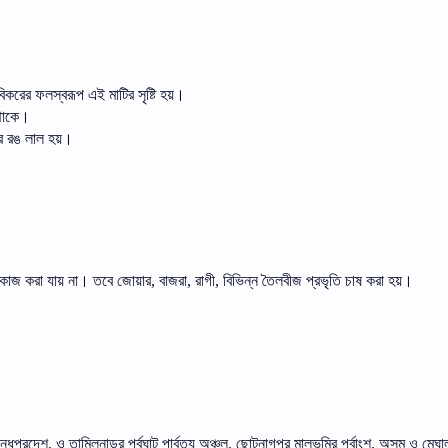
িকরের
ফলস্বরূপ
এই
মাটির
সৃষ্টি
হয়।
থাকে।
র
রঙ
লাল
হয়।
িকাজ
করা
যায়
না।
তবে
জোয়ার
বাজরা
রাগী
বিভিন্ন
তৈলবীজ
প্রভৃতি
চাষ
করা
হয়।
,
,
,
ন্ধপ্রদেশ
ও
তামিলনাড়ুর
পূর্বঘাট
পার্বত্য
অঞ্চল
ছোটনাগপুর
মালভূমির
পূর্বাংশ
অসম
ও
মেঘা
,
,
,