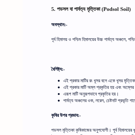
পডসল
বা
পার্বত্য
মৃত্তিকা
5.
(Podsol Soil)
অবস্থান
:-
পূর্ব
হিমালয়
ও
পশ্চিম
হিমালয়ের
উচ্চ
পার্বত্য
অঞ্চলে
পশ্চ
,
বৈশিষ্ট্য
:-
এই
প্রকার
মাটির
রং
ধূসর
বলে
একে
ধূসর
মৃত্তি
এই
প্রকার
মাটি
অম্ল
প্রকৃতির
হয়
এবং
অম্লের
এরূপ
মাটি
অনুরূপভাবে
প্রকৃতির
হয়।
পার্বত্য
অঞ্চলের
ওক
লরেল
চেষ্টনাট
প্রভৃতি
গাছ
,
,
কৃষির
উপর
প্রভাব
:-
পডসল
মৃত্তিকা
কৃষিকাজের
অনুপযোগী।
পূর্ব
হিমালয়ের
ধ