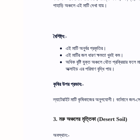
পাহাড়ি
অঞ্চলে
এই
মাটি
দেখা
যায়।
বৈশিষ্ট্য
:-
এই
মাটি
অনুর্বর
প্রকৃতির।
এই
মাটির
জল
ধারণ
ক্ষমতা
খুবই
কম।
অধিক
বৃষ্টি
যুক্ত
অঞ্চলে
ধৌত
প্রক্রিয়ার
ফলে
ম
অক্সাইড
এর
পরিমাণ
বৃদ্ধি
পায়।
কৃষির
উপর
প্রভাব
:-
ল্যাটেরাইট
মাটি
কৃষিকাজের
অনুপযোগী।
বর্তমানে
জল
স
-
মরু
অঞ্চলের
মৃত্তিকা
3.
(Desert Soil)
অবস্থান
:-