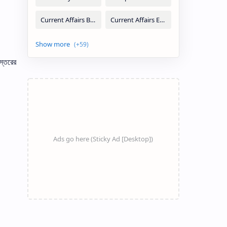
স্তরের
।