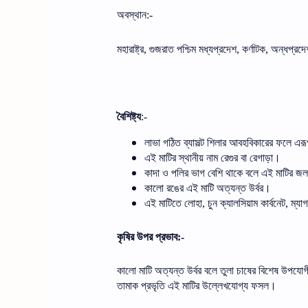
অবস্থান
:-
মহারাষ্ট্র
গুজরাত
পশ্চিম
মধ্যপ্রদেশ
কর্ণাটক
অন্ধপ্রদে
,
,
,
বৈশিষ্ট্য
:-
লাভা
গঠিত
ব্যাসল্ট
শিলার
আবহবিকারের
ফলে
এরূ
এই
মাটির
স্থানীয়
নাম
রেগুর
বা
রেগাড়া।
কাদা
ও
পলির
ভাগ
বেশি
থাকে
বলে
এই
মাটির
জল
কালো
রঙের
এই
মাটি
অত্যন্ত
উর্বর।
এই
মাটিতে
লোহা
চুন
ক্যালসিয়াম
কার্বনেট
ম্যাগ
,
,
কৃষির
উপর
প্রভাব
:-
কালো
মাটি
অত্যন্ত
উর্বর
বলে
তুলা
চাষের
বিশেষ
উপযোগ
তামাক
প্রভৃতি
এই
মাটির
উল্লেখযোগ্য
ফসল।