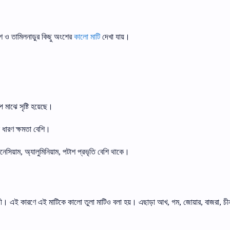
শ
ও
তামিলনাড়ুর
কিছু
অংশের
কালো
মাটি
দেখা
যায়।
প
মাঝে
সৃষ্টি
হয়েছে।
ধারণ
ক্ষমতা
বেশি।
নেসিয়াম
অ্যালুমিনিয়াম
পটাশ
প্রভৃতি
বেশি
থাকে।
,
,
ী।
এই
কারণে
এই
মাটিকে
কালো
তুলা
মাটিও
বলা
হয়।
এছাড়া
আখ
গম
জোয়ার
বাজরা
চী
,
,
,
,