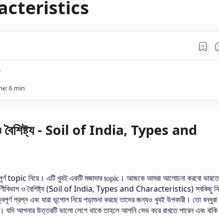
cteristics
)
গ ও বৈশিষ্ট্য - Soil of India, Types and
র্ণ
topic
নিয়ে।
এটি
খুবই
একটি
মজাদার
।
আজকে
আমরা
আলোচনা
করবো
ভারতে
topic
েণীবিভাগ
ও
বৈশিষ্ট্য
(Soil of India, Types and Characteristics)
সবকিছু
নি
বপূর্ণ
প্রশ্ন
এবং
যারা
ভূগোল
নিয়ে
পড়াশুনা
করছে
তাদের
জন্যও
খুবই
উপকারী।
তো
বন্ধুরা
ই।
যদি
আপনার
উত্তরটি
ভালো
লেগে
থাকে
তাহলে
আপনি
সেভ
করে
রাখতে
পারেন
এবং
বাকি