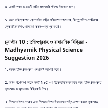
4. একটি তরল ও একটি কঠিন সমযোজী যৌগের উদাহরণ দাও।
5. তরল হাইড্রোজেন ক্লোরাইড তড়িৎ পরিবহণে সক্ষম নয়, কিন্তু গলিত সোডিয়াম
ক্লোরাইড তড়িৎ পরিবহণে সক্ষম—ব্যাখ্যা করো।
চ্যাপ্টার 10 : তড়িৎপ্রবাহ ও রাসায়নিক বিক্রিয়া -
Madhyamik Physical Science
Suggestion 2026
1. জলের তড়িৎ বিশ্লেষণ পদ্ধতিটি ব্যাখ্যা করো।
2. তড়িৎ বিশ্লেষণ কাকে বলে? NaCl এর ইলেকট্রোড ব্যবহার করে, তড়িৎ বিশ্লেষণে
ক্যাথোড ও অ্যানোড বিক্রিয়াটি লিখ।
3. পিতলের উপর সোনার এবং পিতলের উপর সিলভারের তড়িৎ লেপন করতে ক্যাথোড,