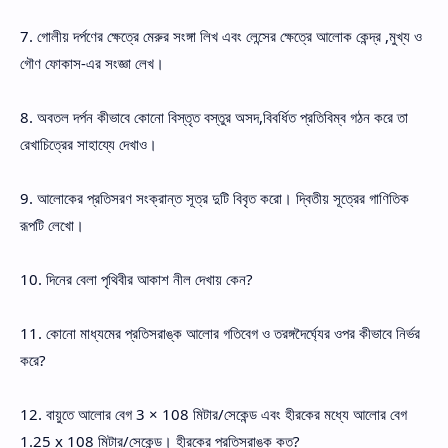
7. গোলীয় দর্পণের ক্ষেত্রে মেরুর সংঙ্গা লিখ এবং লেন্সের ক্ষেত্রে আলোক কেন্দ্র ,মুখ্য ও
গৌণ ফোকাস-এর সংজ্ঞা লেখ।
8. অবতল দর্পন কীভাবে কোনো বিস্তৃত বস্তুর অসদ,বিবর্ধিত প্রতিবিম্ব গঠন করে তা
রেখাচিত্রের সাহায্যে দেখাও।
9. আলোকের প্রতিসরণ সংক্রান্ত সূত্র দুটি বিবৃত করো। দ্বিতীয় সূত্রের গাণিতিক
রূপটি লেখো।
10. দিনের বেলা পৃথিবীর আকাশ নীল দেখায় কেন?
11. কোনো মাধ্যমের প্রতিসরাঙ্ক আলোর গতিবেগ ও তরঙ্গদৈর্ঘ্যের ওপর কীভাবে নির্ভর
করে?
12. বায়ুতে আলোর বেগ 3 × 108 মিটার/সেকেন্ড এবং হীরকের মধ্যে আলোর বেগ
1.25 x 108 মিটার/সেকেন্ড। হীরকের প্রতিসরাঙ্ক কত?