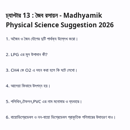
চ্যাপ্টার 13 : জৈব রসায়ন - Madhyamik
Physical Science Suggestion 2026
1. অজৈব ও জৈব যৌগের দুটি পার্থক্য উল্লেখ করো।
2. LPG এর মূল উপাদান কী?
3. CH4 কে O2 এ দহন করা হলে কি ঘটে লেখো।
4. আলেয়া কিভাবে উৎপন্ন হয়।
5. পলিথিন,টেফলন,PVC এর নাম মনোমার ও ব্যবহার।
6. বায়োডিগ্রেডেবল ও নন-বায়ো ডিগ্রেডেবল প্রাকৃতিক পলিমারের উদাহরণ দাও।