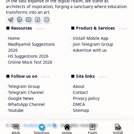
In the vast expanse of the digital realm, we stand as
architects of inspiration, forging a sanctuary where education
transforms into an art.
■ Resources
■ Product & Services
Home
Install Mobile App
Madhyamik Suggestions
Join Telegram Group
2026
Advertise with us
HS Suggestions 2026
Online Mock Test 2026
■ Follow us on
■ Site links
Telegram Group
About
Telegram Channel
Contact
Google News
Privacy policy
WhatsApp Channel
DMCA
Youtube
Sitemap
2026
‧
StudyQuote.IN
‧ All rights reserved.
©
#Ads
Telegram
Home
Exam
Install