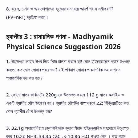
8. বয়েল, চার্লস ও অ্যাভোগাড্রো সূত্রের সমন্বয়ে আদর্শ গ্যাস সমীকরণটি
(PV=nRT) প্রতিষ্ঠা করো।
চ্যাপ্টার 3 : রাসায়নিক গণনা - Madhyamik
Physical Science Suggestion 2026
1. উত্তপ্ত লোহার উপর দিয়ে স্টিম চালনা করলে দুই মোল হাইড্রোজেন গ্যাস উৎপন্ন
করতে, কত মোল লোহার প্রয়োজন? ওই পরিমাণ লোহার পারমাণবিক ভর ও গ্রাম
পারমাণবিক ভর কত হবে?
2. কোনো ধাতব কার্বনেটের 220g-কে উত্তপ্ত করলে 112 g ধাতব অক্সাইড ও
একটি গ্যাসীয় যৌগ উৎপন্ন হয়। গ্যাসীয় যৌগটির বাষ্পঘনত্ব 22; বিক্রিয়াটিতে কত
মোল গ্যাসীয় যৌগ উৎপন্ন হয়?
3. 32.1g অ্যামোনিয়াম ক্লোরাইডকে ক্যালশিয়াম হাইড্রক্সাইড সহযোগে উত্তপ্ত
করে 10.2g NH3, 33.3g CaCl, ও 10.8g H,O পাওয়া গেল । কত গ্রাম