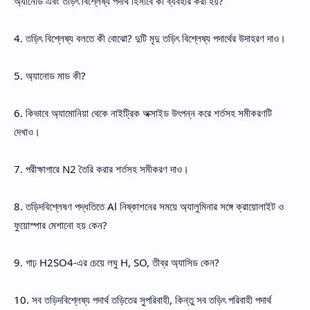
অ্যানোড এবং তড়িৎ বিশ্লেষ্য পদার্থ হিসাবে কী ব্যবহার করা হয়?
4. তড়িৎ বিশ্লেষ্য বলতে কী বোঝো? দুটি মৃদু তড়িৎ বিশ্লেষ্য পদার্থের উদাহরণ দাও।
5. অ্যানোড মাড কী?
6. কিভাবে অ্যামোনিয়া থেকে নাইট্রিক অক্সাইড উৎপন্ন করে শর্তসহ সমীকরণটি
দেখাও।
7. পরীক্ষাগারে N2 তৈরি করার শর্তসহ সমীকরণ দাও।
8. তড়িদবিশ্লেষণ পদ্ধতিতে Al নিষ্কাশনের সময়ে অ্যালুমিনার সঙ্গে ক্রায়োলাইট ও
ফুয়োস্পার মেশানো হয় কেন?
9. গাঢ় H2SO4-এর চেয়ে লঘু H, SO, তীব্র অ্যাসিড কেন?
10. সব তড়িদবিশ্লেষ্য পদার্থ তড়িতের সুপরিবাহী, কিন্তু সব তড়িৎ পরিবাহী পদার্থ