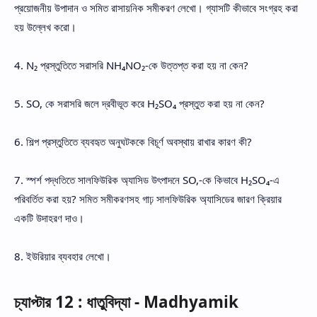
প্রয়োজনীয় উপাদান ও সমিত রাসায়নিক সমীকরণ লেখো। গ্যাসটি কীভাবে সংগ্রহ করা
হয় উল্লেখ করো।
4. N₂ প্রস্তুতিতে সরাসরি NH₄NO₂-কে উত্তপ্ত করা হয় না কেন?
5. SO, কে সরাসরি জলে দ্রবীভূত করে H₂SO₄ প্রস্তুত করা হয় না কেন?
6. শিল্প প্রস্তুতিতে ব্যবহৃত অনুঘটককে বিচূর্ণ অবস্থায় রাখার কারণ কী?
7. স্পর্শ পদ্ধতিতে সালফিউরিক অ্যাসিড উৎপাদনে SO,-কে কিভাবে H₂SO₄-এ
পরিবর্তিত করা হয়? সমিত সমীকরণসহ গাঢ় সালফিউরিক অ্যাসিডের জারণ ক্রিয়ার
একটি উদাহরণ দাও।
8. ইউরিয়ার ব্যবহার লেখো।
চ্যাপ্টার 12 : ধাতুবিদ্যা - Madhyamik