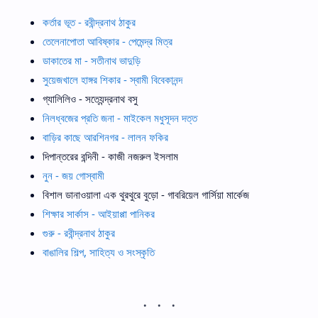
কর্তার ভূত - রবীন্দ্রনাথ ঠাকুর
তেলেনাপোতা আবিষ্কার - পেমেন্দ্র মিত্র
ডাকাতের মা - সতীনাথ ভাদুড়ি
সুয়েজখালে হাঙ্গর শিকার - স্বামী বিবেকানন্দ
গ্যালিলিও - সত্যেন্দ্রনাথ বসু
নিলধ্বজের প্রতি জনা - মাইকেল মধুসূদন দত্ত
বাড়ির কাছে আরশিনগর - লালন ফকির
দিপান্তরের বন্দিনী - কাজী নজরুল ইসলাম
নুন - জয় গোস্বামী
বিশাল ডানাওয়ালা এক থুরথুরে বুড়ো - গাবরিয়েল গার্সিয়া মার্কেজ
শিক্ষার সার্কাস - আইয়াপ্পা পানিকর
গুরু - রবীন্দ্রনাথ ঠাকুর
বাঙালির শিল্প, সাহিত্য ও সংস্কৃতি