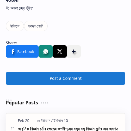
উ: অরুণ চন্দ্র ভূঁইয়া
Post a Comment
Popular Posts
আধুনিক বিজ্ঞান চর্চার ক্ষেত্রে জগদীশচন্দ্র বসুর বসু বিজ্ঞান মন্দির এর অবদান