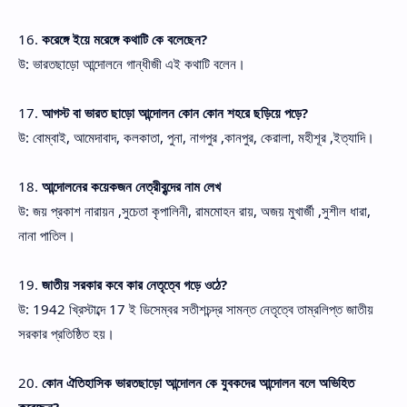
16.
করেঙ্গে ইয়ে মরেঙ্গে কথাটি কে বলেছেন?
উ: ভারতছাড়ো আন্দোলনে গান্ধীজী এই কথাটি বলেন।
17.
আগস্ট বা ভারত ছাড়ো আন্দোলন কোন কোন শহরে ছড়িয়ে পড়ে?
উ: বোম্বাই, আমেদাবাদ, কলকাতা, পুনা, নাগপুর ,কানপুর, কেরালা, মহীশূর ,ইত্যাদি।
18.
আন্দোলনের কয়েকজন নেত্রীবৃন্দের নাম লেখ
উ: জয় প্রকাশ নারায়ন ,সুচেতা কৃপালিনী, রামমোহন রায়, অজয় মুখার্জী ,সুশীল ধারা,
নানা পাতিল।
19.
জাতীয় সরকার কবে কার নেতৃত্বে গড়ে ওঠে?
উ: 1942 খ্রিস্টাব্দে 17 ই ডিসেম্বর সতীশচন্দ্র সামন্ত নেতৃত্বে তাম্রলিপ্ত জাতীয়
সরকার প্রতিষ্ঠিত হয়।
20.
কোন ঐতিহাসিক ভারতছাড়ো আন্দোলন কে যুবকদের আন্দোলন বলে অভিহিত
করেছেন?