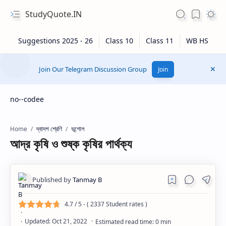
StudyQuote.IN
Join Our Telegram Discussion Group
Join
no--codee
দ্বাদশ শ্রেণি
ভূগোল
Home
আদ্র কৃষি ও শুষ্ক কৃষির পার্থক্য
4.7
/ 5 - (
2337
Student rates )