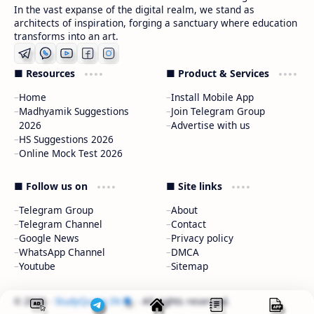
In the vast expanse of the digital realm, we stand as
architects of inspiration, forging a sanctuary where education
transforms into an art.
■ Resources
■ Product & Services
Home
Install Mobile App
Madhyamik Suggestions
Join Telegram Group
2026
Advertise with us
HS Suggestions 2026
Online Mock Test 2026
■ Follow us on
■ Site links
Telegram Group
About
Telegram Channel
Contact
Google News
Privacy policy
WhatsApp Channel
DMCA
Youtube
Sitemap
2026
‧
StudyQuote.IN
‧ All rights reserved.
©