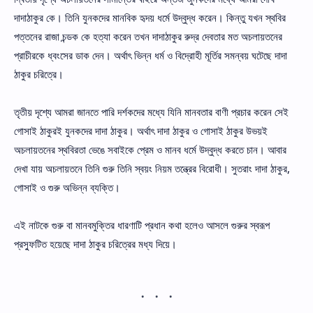
দাদাঠাকুর কে। তিনি যুনকদের মানবিক হৃদয় ধর্মে উদ্বুদ্ধ করেন। কিন্তু যখন স্থবির
পত্তনের রাজা চন্ডক কে হত্যা করেন তখন দাদাঠাকুর রুদ্র দেবতার মত অচলায়তনের
প্রাচীরকে ধ্বংসের ডাক দেন। অর্থাৎ ভিন্ন ধর্ম ও বিদ্রোহী মূর্তির সমন্বয় ঘটেছে দাদা
ঠাকুর চরিত্রে।
তৃতীয় দৃশ্যে আমরা জানতে পারি দর্শকদের মধ্যে যিনি মানবতার বাণী প্রচার করেন সেই
গোসাই ঠাকুরই যুনকদের দাদা ঠাকুর। অর্থাৎ দাদা ঠাকুর ও গোসাই ঠাকুর উভয়ই
অচলায়তনের স্থবিরতা ভেঙে সবাইকে প্রেম ও মানব ধর্মে উদ্বুদ্ধ করতে চান। আবার
দেখা যায় অচলায়তনে তিনি গুরু তিনি স্বয়ং নিয়ম তন্ত্রের বিরোধী। সুতরাং দাদা ঠাকুর,
গোসাই ও গুরু অভিন্ন ব্যক্তি।
এই নাটকে গুরু বা মানবমুক্তির ধারণাটি প্রধান কথা হলেও আসলে গুরুর স্বরূপ
প্রস্ফুটিত হয়েছে দাদা ঠাকুর চরিত্রের মধ্য দিয়ে।