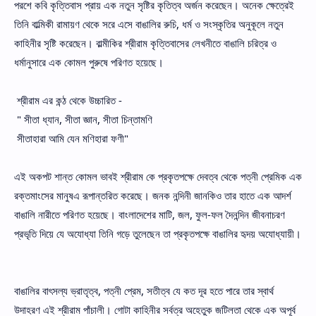
পরশে কবি কৃত্তিবাস প্রায় এক নতুন সৃষ্টির কৃতিত্ব অর্জন করেছেন। অনেক ক্ষেত্রেই
তিনি বাল্মিকী রামায়ণ থেকে সরে এসে বাঙালির রুচি, ধর্ম ও সংস্কৃতির অনুকূলে নতুন
কাহিনীর সৃষ্টি করেছেন। বাল্মীকির শ্রীরাম কৃত্তিবাসের লেখনীতে বাঙালি চরিত্র ও
ধর্মানুসারে এক কোমল পুরুষে পরিণত হয়েছে।
শ্রীরাম এর কন্ঠ থেকে উচ্চারিত -
" সীতা ধ্যান, সীতা জ্ঞান, সীতা চিন্তামণি
সীতাহারা আমি যেন মণিহারা ফণী"
এই অকপট শান্ত কোমল ভাবই শ্রীরাম কে প্রকৃতপক্ষে দেবত্ব থেকে পত্নী প্রেমিক এক
রক্তমাংসের মানুষএ রূপান্তরিত করেছে। জনক নন্দিনী জানকিও তার হাতে এক আদর্শ
বাঙালি নারীতে পরিণত হয়েছে। বাংলাদেশের মাটি, জল, ফুল-ফল দৈনন্দিন জীবনাচরণ
প্রভৃতি দিয়ে যে অযোধ্যা তিনি গড়ে তুলেছেন তা প্রকৃতপক্ষে বাঙালির হৃদয় অযোধ্যায়ী।
বাঙালির বাৎসল্য ভ্রাতৃত্ব, পত্নী প্রেম, সতীত্ব যে কত দূর হতে পারে তার স্বার্থ
উদাহরণ এই শ্রীরাম পাঁচালী। গোটা কাহিনীর সর্বত্র অহেতুক জটিলতা থেকে এক অপূর্ব