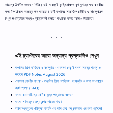
সারল্যে উপনীত হয়েছেন তিনি। এই সারল্যই কৃত্তিবাসকে যুগ-যুগান্ত ধরে বাঙালির
হৃদয় সিংহাসনে অমরত্ব দান করেছে। তাই বাঙালির সামাজিক রাষ্ট্রীয় ও সাংস্কৃতিক
বিপুল রূপান্তরের মধ্যেও কৃত্তিবাসী রামায়ণ বাঙালির কাছে আজও উচ্চারিত।
এই চ্যাপ্টারের আরো অন্যান্য প্রশ্নগুলিও দেখুন
বাঙালির শিল্প সাহিত্য ও সংস্কৃতি - একাদশ শ্রেণী বাংলা সমস্ত প্রশ্ন ও
উত্তর PDF Notes August 2026
একাদশ শ্রেণীর বাংলা - বাঙালির শিল্প, সাহিত্য, সংস্কৃতি ও ভাষা অধ্যায়ের
ছোট প্রশ্ন (SAQ)
বাংলা কথাসাহিত্যে মানিক বন্দ্যোপাধ্যায়ের অবদান
বাংলা সাহিত্যের মধ্যযুগের পরিচয় দাও।
আদি মধ্যযুগের শ্রীকৃষ্ণ কীর্তন এর কবি কে? বড়ু চন্ডীদাস এর কবি প্রতিভা