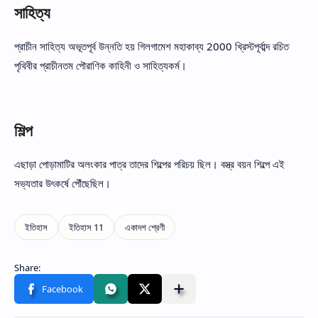
সাহিত্য
প্রাচীন সাহিত্য অভূতপূর্ব উন্নতি হয় গিলগামেশ মহাকাব্য 2000 খ্রিস্টপূর্বাব্দ রচিত
পৃথিবীর প্রাচীনতম পৌরাণিক কাহিনী ও সাহিত্যকর্ম।
শিল্প
এছাড়া পোড়ামাটির অলংকার পাত্র তাদের শিল্পের পরিচয় ছিল। বস্ত্র বয়ন শিল্পে এই
সভ্যতার উৎকর্ষে পৌঁছেছিল।