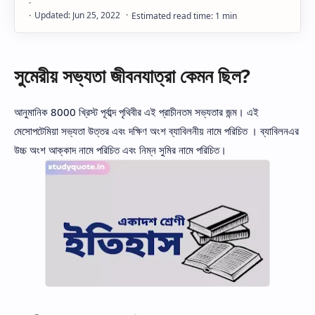
সুমেরীয় সভ্যতা জীবনযাত্রা কেমন ছিল?
আনুমানিক 8000 খ্রিস্ট পূর্বাব্দ পৃথিবীর এই প্রাচীনতম সভ্যতার জন্ম। এই
মেসোপটেমিয়া সভ্যতা উত্তর এবং দক্ষিণ অংশ ব্যাবিলনীয় নামে পরিচিত । ব্যাবিলনএর
উচ্চ অংশ আক্কাদ নামে পরিচিত এবং নিম্ন সুমির নামে পরিচিত।