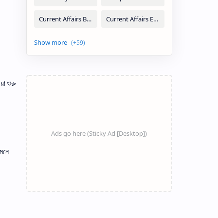
়া শুরু
 মনে