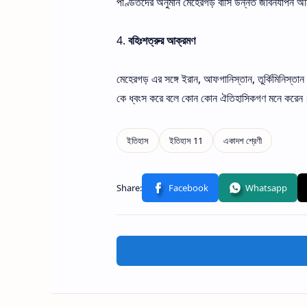
পণ্ডিতদের অনুমান মেহেরগড় বাসি উন্নত জীবনযাপন অনিশ্
4.
বহিঃশত্রুর আক্রমণ
মেহেরগড় এর সঙ্গে ইরান, আফগানিস্তান, তুর্কিমিনিস্তা
কে ধ্বংস করে বলে কোন কোন ঐতিহাসিকগণ মনে করেন