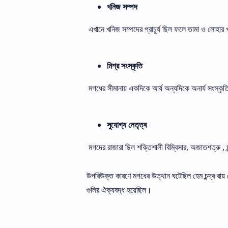
খনিজ সম্পদ
এখানে খনিজ সম্পদের প্রাচুর্য ছিল ফলে তামা ও লোহার খনি 
মিশ্র সংস্কৃতি
মগধের সীমানায় একদিকে আর্য অন্যদিকে অনার্য সংস্কৃত
সুযোগ্য নেতৃত্ব
মগদের রাজারা ছিল শক্তিশালী বিম্বিসার, অজাতশত্রু , চন
উপরিউক্ত কারণে মগধের উত্থান ঘটেছিল হেম চন্দ্র রায় চ
গুলির ঐক্যবদ্ধ হয়েছিল।