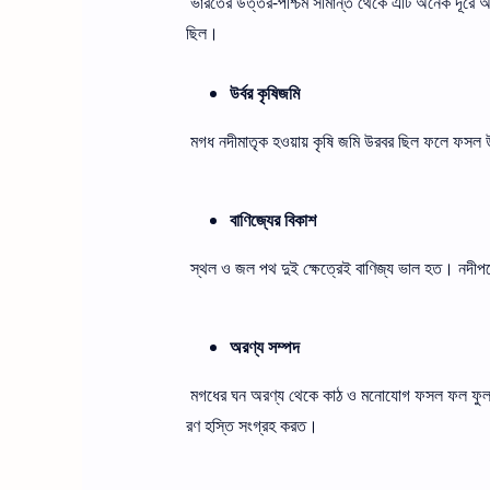
ভারতের উত্তর-পশ্চিম সীমান্ত থেকে এটি অনেক দূরে অ
ছিল।
উর্বর কৃষিজমি
মগধ নদীমাতৃক হওয়ায় কৃষি জমি উরবর ছিল ফলে ফসল 
বাণিজ্যের বিকাশ
স্থল ও জল পথ দুই ক্ষেত্রেই বাণিজ্য ভাল হত। নদীপ
অরণ্য সম্পদ
মগধের ঘন অরণ্য থেকে কাঠ ও মনোযোগ ফসল ফল ফুল সংগ
রণ হস্তি সংগ্রহ করত।