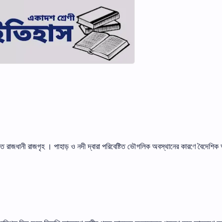
্থিত রাজধানী রাজগৃহ । পাহাড় ও নদী দ্বারা পরিবেষ্টিত ভৌগলিক অবস্থানের কারণে বৈদেশি