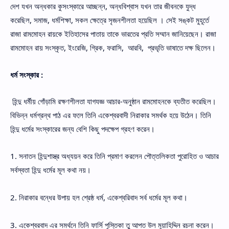
দেশ যখন অন্ধকার কুসংস্কারে আচ্ছন্ন, অন্ধবিশ্বাস যখন তার জীবনকে যুদ্ধ
করেছিল, সমাজ, ধর্মশিক্ষা, সকল ক্ষেত্রে সৃজনশীলতা হয়েছিল । সেই সঙ্কট মুহূর্তে
রাজা রামমোহন রায়কে ইতিহাসের পাতায় তাকে ভারতের প্রতি সম্মান জানিয়েছেন। রাজা
রামমোহন রায় সংস্কৃত, ইংরেজি, গ্রিক, ফরাসি, আরবি, প্রভৃতি ভাষাতে দক্ষ ছিলেন।
ধর্ম সংস্কার :
হিন্দু ধর্মীয় গোঁড়ামি রক্ষণশীলতা যাগযজ্ঞ আচার-অনুষ্ঠান রামমোহনকে ব্যতীত করেছিল।
বিভিন্ন ধর্মগ্রন্থ পাঠ এর ফলে তিনি একেশ্বরবাদী নিরাকার সমর্থক হয়ে উঠেন। তিনি
হিন্দু ধর্মের সংস্কারের জন্য বেশি কিছু পদক্ষেপ গ্রহণ করেন।
1. সনাতন হিন্দুশাস্ত্র অধ্যয়ন করে তিনি প্রমাণ করলেন পৌত্তলিকতা পুরোহিত ও আচার
সর্বস্বতা হিন্দু ধর্মের মূল কথা নয়।
2. নিরাকার বন্ধের উপায় হল শ্রেষ্ঠ ধর্ম, একেশ্বরিবাদ সর্ব ধর্মের মূল কথা।
3. একেশ্বরবাদ এর সমর্থনে তিনি ফার্সি পুস্তিকা তু আপত উল মুয়াহিদ্দিন রচনা করেন।