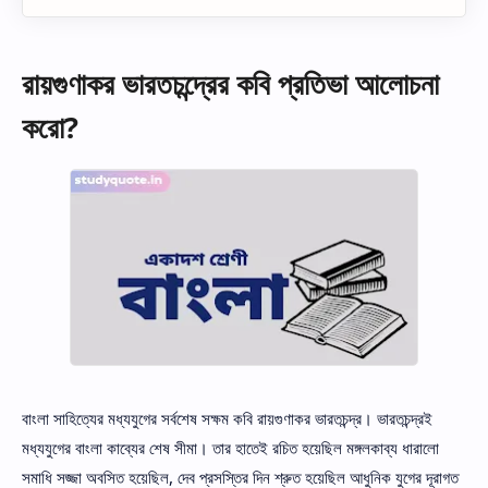
রায়গুণাকর ভারতচন্দ্রের কবি প্রতিভা আলোচনা
করো?
বাংলা সাহিত্যের মধ্যযুগের সর্বশেষ সক্ষম কবি রায়গুণাকর ভারতচন্দ্র। ভারতচন্দ্রই
মধ্যযুগের বাংলা কাব্যের শেষ সীমা। তার হাতেই রচিত হয়েছিল মঙ্গলকাব্য ধারালো
সমাধি সজ্জা অবসিত হয়েছিল, দেব প্রসস্তির দিন শ্রুত হয়েছিল আধুনিক যুগের দূরাগত