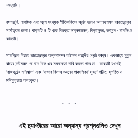
পদধ্বনি।
রসমঞ্জুরি, নাগাষ্টক এবং স্বল্প সংখ্যক গীতিকবিতার স্রষ্ঠা হলেও অন্নদামঙ্গল ভারতচন্দ্রের
সর্বোত্তম রচনা। বাক্যটি 3 টি খন্ডে বিভক্ত অন্নদামঙ্গল, বিদ্যাসুন্দর, ভবানন্দ - মানসিংহ
কাহিনী।
সামগ্রিক বিচারে ভারতচন্দ্রের অন্নদামঙ্গল অষ্টাদশ শতাব্দীর শ্রেষ্ঠ কাব্য। একমাত্র মুকুন্দ
রায়ের চন্ডীমঙ্গল কে বাদ দিলে এর সমকক্ষতা দাবি করতে পারে না। কাব্যটি যথার্থই
'রাজকন্ঠের মনিমালা' এবং 'রাজার বিলাস ভবনের পাঞ্চালিকা' সুবর্নে গঠিত, সুগঠিত ও
মনিমুক্তায় অলংকৃত।
এই চ্যাপ্টারের আরো অন্যান্য প্রশ্নগুলিও দেখুন