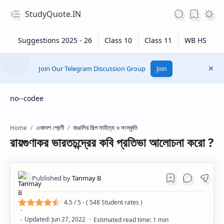
StudyQuote.IN
Join Our Telegram Discussion Group
Join
no--codee
একাদশ শ্রেণী
বাঙালির শিল্প সাহিত্য ও সংস্কৃতি
Home
রায়গুণাকর ভারতচন্দ্রের কবি প্রতিভা আলোচনা করো ?
4.5
/ 5 - (
548
Student rates )