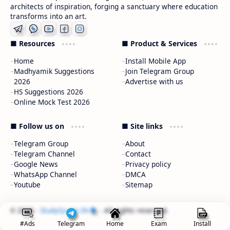
architects of inspiration, forging a sanctuary where education
transforms into an art.
■ Resources
■ Product & Services
Home
Install Mobile App
Madhyamik Suggestions
Join Telegram Group
2026
Advertise with us
HS Suggestions 2026
Online Mock Test 2026
■ Follow us on
■ Site links
Telegram Group
About
Telegram Channel
Contact
Google News
Privacy policy
WhatsApp Channel
DMCA
Youtube
Sitemap
2026
‧
StudyQuote.IN
‧ All rights reserved.
©
#Ads
Telegram
Home
Exam
Install