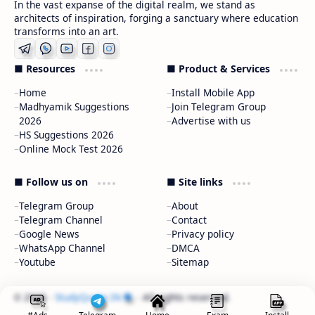
In the vast expanse of the digital realm, we stand as
architects of inspiration, forging a sanctuary where education
transforms into an art.
■ Resources
■ Product & Services
Home
Install Mobile App
Madhyamik Suggestions
Join Telegram Group
2026
Advertise with us
HS Suggestions 2026
Online Mock Test 2026
■ Follow us on
■ Site links
Telegram Group
About
Telegram Channel
Contact
Google News
Privacy policy
WhatsApp Channel
DMCA
Youtube
Sitemap
2026
‧
StudyQuote.IN
‧ All rights reserved.
©